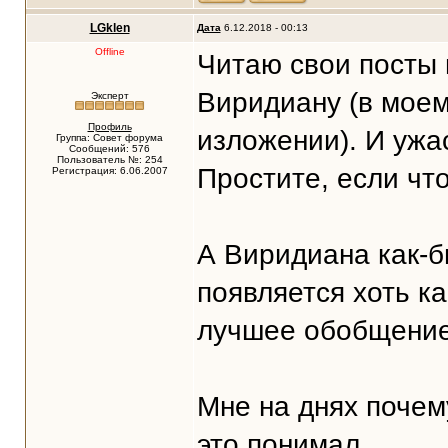
LGklen
Дата
6.12.2018 - 00:13
Offline
Читаю свои посты 
Виридиану (в моем
Эксперт
Профиль
изложении). И ужа
Группа: Совет форума
Сообщений: 576
Пользователь №: 254
Простите, если что.
Регистрация: 6.06.2007
А Виридиана как-бы
появляется хоть ка
лучшее обобщение в
Мне на днях почему
это понимал.