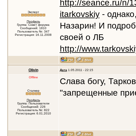
http://seance.ru/n/
itarkovskiy
- однако
Эксперт
Профиль
Назарин! И подробн
Группа: Совет форума
Сообщений: 1810
Пользователь №: 347
своей о ЛБ
Регистрация: 16.11.2008
http://www.tarkovski
Olivin
Дата
1.05.2011 - 22:15
Offline
Слава богу, Тарко
"запрещенные прие
Сталкер
Профиль
Группа: Пользователи
Сообщений: 226
Пользователь №: 822
Регистрация: 6.01.2010