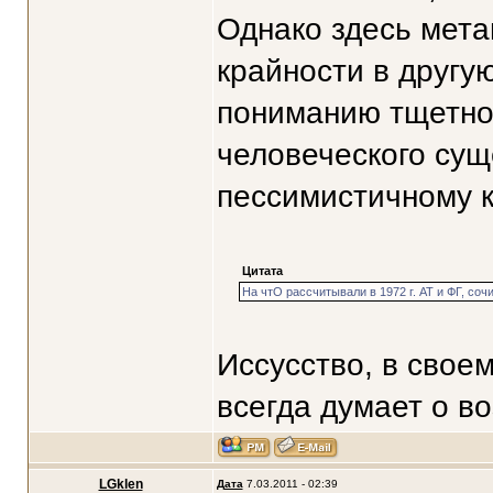
Однако здесь мета
крайности в другую
пониманию тщетнос
человеческого сущ
пессимистичному к
Цитата
На чтО рассчитывали в 1972 г. АТ и ФГ, сочи
Иссусство, в свое
всегда думает о в
LGklen
Дата
7.03.2011 - 02:39