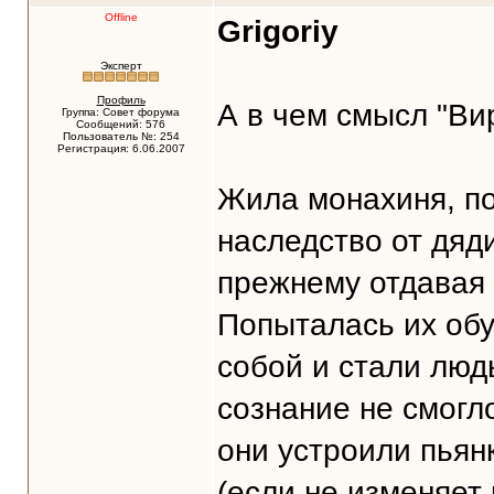
Offline
Grigoriy
Эксперт
Профиль
А в чем смысл "В
Группа: Совет форума
Сообщений: 576
Пользователь №: 254
Регистрация: 6.06.2007
Жила монахиня, п
наследство от дяди
прежнему отдавая 
Попыталась их обу
собой и стали люд
сознание не смогл
они устроили пьян
(если не изменяет 