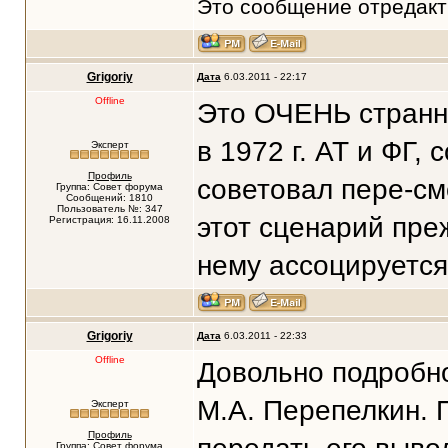
Это сообщение отредак
Grigoriy
Дата
6.03.2011 - 22:17
Offline
Это ОЧЕНЬ странны
в 1972 г. АТ и ФГ, 
Эксперт
Профиль
советовал пере-см
Группа: Совет форума
Сообщений: 1810
Пользователь №: 347
этот сценарий пре
Регистрация: 16.11.2008
нему ассоцируется.
Grigoriy
Дата
6.03.2011 - 22:33
Offline
Довольно подробно
М.А. Перепелкин. 
Эксперт
Профиль
Группа: Совет форума