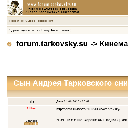
Проект об Андрее Тарковском
Здравствуйте Гость (
Вход
|
Регистрация
)
forum.tarkovsky.su
->
Кинема
Сын Андрея Тарковского сн
nils
Дата
24.06.2013 - 20:09
Offline
http://lenta.ru/news/2013/06/24/tarkovsky/
И кстати о сыне. Хорошо бы в медиа-архив
Сталкер