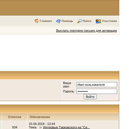
Главная
Помощь
Поиск
Участники
Выслать повторно письмо для активации
Ваше
имя:
Пароль:
Ответов
Обновления
15.04.2019 - 13:44
934
Тема:
Интервью Тарковского на "Св...