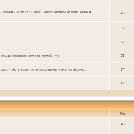
Зеркало, Солярис, Андрей Рублёв, Иваново детство, Каток и
43
8
12
71
мьи Тарковских, актёров, друзей и.т.д.
74
новости, фотографии и.т.п.) касающиеся тематики форума.
23
Тем
48