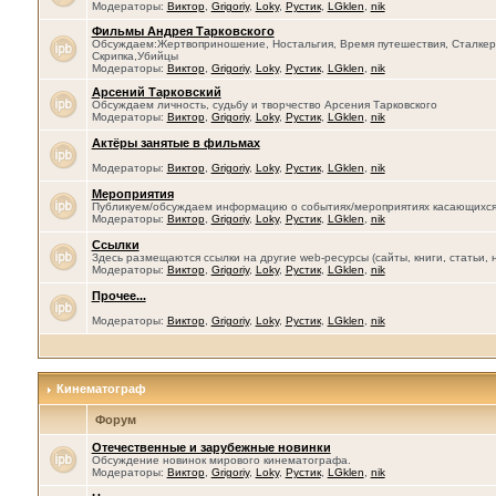
Модераторы:
Виктор
,
Grigoriy
,
Loky
,
Рустик
,
LGklen
,
nik
Фильмы Андрея Тарковского
Обсуждаем:Жертвоприношение, Ностальгия, Время путешествия, Сталкер, 
Скрипка,Убийцы
Модераторы:
Виктор
,
Grigoriy
,
Loky
,
Рустик
,
LGklen
,
nik
Арсений Тарковский
Обсуждаем личность, судьбу и творчество Арсения Тарковского
Модераторы:
Виктор
,
Grigoriy
,
Loky
,
Рустик
,
LGklen
,
nik
Актёры занятые в фильмах
Модераторы:
Виктор
,
Grigoriy
,
Loky
,
Рустик
,
LGklen
,
nik
Мероприятия
Публикуем/обсуждаем информацию о событиях/мероприятиях касающихся се
Модераторы:
Виктор
,
Grigoriy
,
Loky
,
Рустик
,
LGklen
,
nik
Ссылки
Здесь размещаются ссылки на другие web-ресурсы (сайты, книги, статьи, 
Модераторы:
Виктор
,
Grigoriy
,
Loky
,
Рустик
,
LGklen
,
nik
Прочее...
Модераторы:
Виктор
,
Grigoriy
,
Loky
,
Рустик
,
LGklen
,
nik
Кинематограф
Форум
Отечественные и зарубежные новинки
Обсуждение новинок мирового кинематографа.
Модераторы:
Виктор
,
Grigoriy
,
Loky
,
Рустик
,
LGklen
,
nik