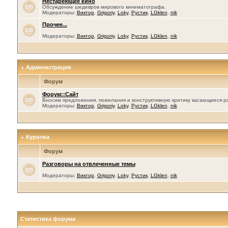
Нестареющее кино
Обсуждение шедевров мирового кинематографа.
Модераторы:
Виктор
,
Grigoriy
,
Loky
,
Рустик
,
LGklen
,
nik
Прочее...
Модераторы:
Виктор
,
Grigoriy
,
Loky
,
Рустик
,
LGklen
,
nik
Администрация
Форум
Форум::Сайт
Вносим предложения, пожелания и конструктивную критику касающиеся р
Модераторы:
Виктор
,
Grigoriy
,
Loky
,
Рустик
,
LGklen
,
nik
Курилка
Форум
Разговоры на отвлеченные темы
Модераторы:
Виктор
,
Grigoriy
,
Loky
,
Рустик
,
LGklen
,
nik
Статистика форума