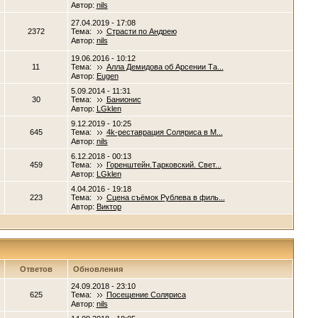
Автор:
nils
27.04.2019 - 17:08
2372
Тема:
Страсти по Андрею
Автор:
nils
19.06.2016 - 10:12
11
Тема:
Алла Демидова об Арсении Та...
Автор:
Eugen
5.09.2014 - 11:31
30
Тема:
Банионис
Автор:
LGklen
9.12.2019 - 10:25
645
Тема:
4k-реставрация Соляриса в М...
Автор:
nils
6.12.2018 - 00:13
459
Тема:
Горенштейн.Тарковский. Свет...
Автор:
LGklen
4.04.2016 - 19:18
223
Тема:
Сцена съёмок Рублева в филь...
Автор:
Виктор
Ответов
Обновления
24.09.2018 - 23:10
625
Тема:
Посещение Соляриса
Автор:
nils