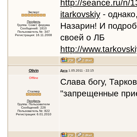
http://seance.ru/n/
itarkovskiy
- однако
Эксперт
Профиль
Назарин! И подробн
Группа: Совет форума
Сообщений: 1810
Пользователь №: 347
своей о ЛБ
Регистрация: 16.11.2008
http://www.tarkovski
Olivin
Дата
1.05.2011 - 22:15
Offline
Слава богу, Тарко
"запрещенные прие
Сталкер
Профиль
Группа: Пользователи
Сообщений: 226
Пользователь №: 822
Регистрация: 6.01.2010