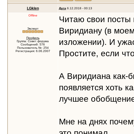
LGklen
Дата
6.12.2018 - 00:13
Offline
Читаю свои посты 
Виридиану (в моем
Эксперт
Профиль
изложении). И ужа
Группа: Совет форума
Сообщений: 576
Пользователь №: 254
Простите, если что.
Регистрация: 6.06.2007
А Виридиана как-бы
появляется хоть ка
лучшее обобщение в
Мне на днях почему
это понимал.