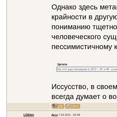
Однако здесь мета
крайности в другую
пониманию тщетнос
человеческого сущ
пессимистичному к
Цитата
На чтО рассчитывали в 1972 г. АТ и ФГ, сочи
Иссусство, в свое
всегда думает о в
LGklen
Дата
7.03.2011 - 02:39