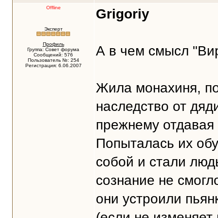
Offline
Grigoriy
Эксперт
Профиль
А в чем смысл "В
Группа: Совет форума
Сообщений: 576
Пользователь №: 254
Регистрация: 6.06.2007
Жила монахиня, п
наследство от дяди
прежнему отдавая 
Попыталась их обу
собой и стали люд
сознание не смогл
они устроили пьян
(если не изменяет 