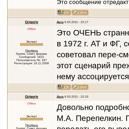
Это сообщение отредак
Grigoriy
Дата
6.03.2011 - 22:17
Offline
Это ОЧЕНЬ странны
в 1972 г. АТ и ФГ, 
Эксперт
Профиль
советовал пере-см
Группа: Совет форума
Сообщений: 1810
Пользователь №: 347
этот сценарий пре
Регистрация: 16.11.2008
нему ассоцируется.
Grigoriy
Дата
6.03.2011 - 22:33
Offline
Довольно подробно
М.А. Перепелкин. 
Эксперт
Профиль
Группа: Совет форума