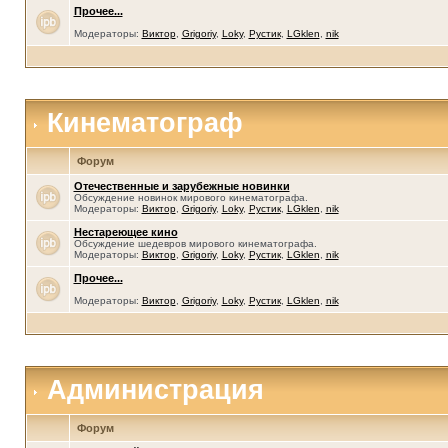
Прочее...
Модераторы:
Виктор
,
Grigoriy
,
Loky
,
Рустик
,
LGklen
,
nik
Кинематограф
Форум
Отечественные и зарубежные новинки
Обсуждение новинок мирового кинематографа.
Модераторы:
Виктор
,
Grigoriy
,
Loky
,
Рустик
,
LGklen
,
nik
Нестареющее кино
Обсуждение шедевров мирового кинематографа.
Модераторы:
Виктор
,
Grigoriy
,
Loky
,
Рустик
,
LGklen
,
nik
Прочее...
Модераторы:
Виктор
,
Grigoriy
,
Loky
,
Рустик
,
LGklen
,
nik
Администрация
Форум