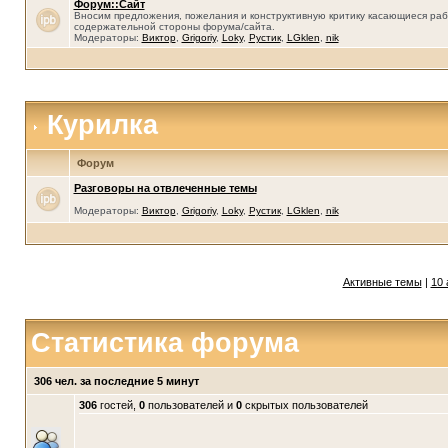
Форум::Сайт
Вносим предложения, пожелания и конструктивную критику касающиеся раб
содержательной стороны форума/сайта.
Модераторы:
Виктор
,
Grigoriy
,
Loky
,
Рустик
,
LGklen
,
nik
Курилка
Форум
Разговоры на отвлеченные темы
Модераторы:
Виктор
,
Grigoriy
,
Loky
,
Рустик
,
LGklen
,
nik
Активные темы
|
10 
Статистика форума
306 чел. за последние 5 минут
306
гостей,
0
пользователей и
0
скрытых пользователей