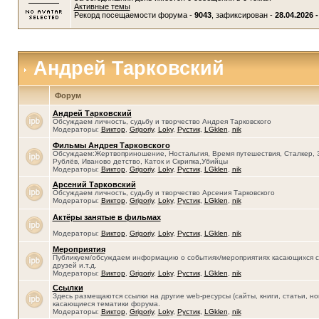
Активные темы
Рекорд посещаемости форума -
9043
, зафиксирован -
28.04.2026 -
Андрей Тарковский
Форум
Андрей Тарковский
Обсуждаем личность, судьбу и творчество Андрея Тарковского
Модераторы:
Виктор
,
Grigoriy
,
Loky
,
Рустик
,
LGklen
,
nik
Фильмы Андрея Тарковского
Обсуждаем:Жертвоприношение, Ностальгия, Время путешествия, Сталкер, 
Рублёв, Иваново детство, Каток и Скрипка,Убийцы
Модераторы:
Виктор
,
Grigoriy
,
Loky
,
Рустик
,
LGklen
,
nik
Арсений Тарковский
Обсуждаем личность, судьбу и творчество Арсения Тарковского
Модераторы:
Виктор
,
Grigoriy
,
Loky
,
Рустик
,
LGklen
,
nik
Актёры занятые в фильмах
Модераторы:
Виктор
,
Grigoriy
,
Loky
,
Рустик
,
LGklen
,
nik
Мероприятия
Публикуем/обсуждаем информацию о событиях/мероприятиях касающихся се
друзей и.т.д.
Модераторы:
Виктор
,
Grigoriy
,
Loky
,
Рустик
,
LGklen
,
nik
Ссылки
Здесь размещаются ссылки на другие web-ресурсы (сайты, книги, статьи, нов
касающиеся тематики форума.
Модераторы:
Виктор
,
Grigoriy
,
Loky
,
Рустик
,
LGklen
,
nik