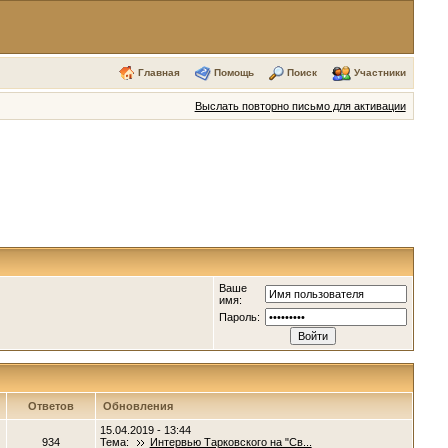
Главная
Помощь
Поиск
Участники
Выслать повторно письмо для активации
Ваше
имя:
Пароль:
Ответов
Обновления
15.04.2019 - 13:44
934
Тема:
Интервью Тарковского на "Св...