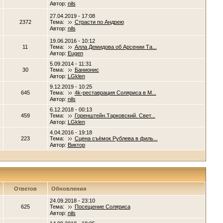
Автор:
nils
27.04.2019 - 17:08
2372
Тема:
Страсти по Андрею
Автор:
nils
19.06.2016 - 10:12
11
Тема:
Алла Демидова об Арсении Та...
Автор:
Eugen
5.09.2014 - 11:31
30
Тема:
Банионис
Автор:
LGklen
9.12.2019 - 10:25
645
Тема:
4k-реставрация Соляриса в М...
Автор:
nils
6.12.2018 - 00:13
459
Тема:
Горенштейн.Тарковский. Свет...
Автор:
LGklen
4.04.2016 - 19:18
223
Тема:
Сцена съёмок Рублева в филь...
Автор:
Виктор
Ответов
Обновления
24.09.2018 - 23:10
625
Тема:
Посещение Соляриса
Автор:
nils