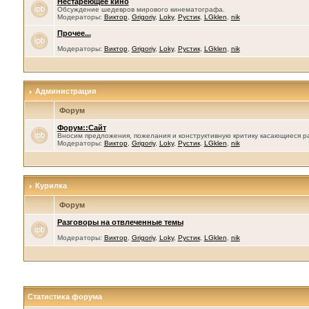
Нестареющее кино
Обсуждение шедевров мирового кинематографа.
Модераторы:
Виктор
,
Grigoriy
,
Loky
,
Рустик
,
LGklen
,
nik
Прочее...
Модераторы:
Виктор
,
Grigoriy
,
Loky
,
Рустик
,
LGklen
,
nik
Администрация
Форум
Форум::Сайт
Вносим предложения, пожелания и конструктивную критику касающиеся р
Модераторы:
Виктор
,
Grigoriy
,
Loky
,
Рустик
,
LGklen
,
nik
Курилка
Форум
Разговоры на отвлеченные темы
Модераторы:
Виктор
,
Grigoriy
,
Loky
,
Рустик
,
LGklen
,
nik
Статистика форума