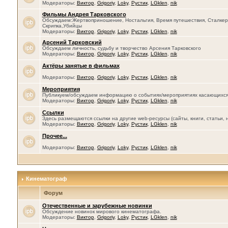
Модераторы:
Виктор
,
Grigoriy
,
Loky
,
Рустик
,
LGklen
,
nik
Фильмы Андрея Тарковского
Обсуждаем:Жертвоприношение, Ностальгия, Время путешествия, Сталкер, 
Скрипка,Убийцы
Модераторы:
Виктор
,
Grigoriy
,
Loky
,
Рустик
,
LGklen
,
nik
Арсений Тарковский
Обсуждаем личность, судьбу и творчество Арсения Тарковского
Модераторы:
Виктор
,
Grigoriy
,
Loky
,
Рустик
,
LGklen
,
nik
Актёры занятые в фильмах
Модераторы:
Виктор
,
Grigoriy
,
Loky
,
Рустик
,
LGklen
,
nik
Мероприятия
Публикуем/обсуждаем информацию о событиях/мероприятиях касающихся се
Модераторы:
Виктор
,
Grigoriy
,
Loky
,
Рустик
,
LGklen
,
nik
Ссылки
Здесь размещаются ссылки на другие web-ресурсы (сайты, книги, статьи, 
Модераторы:
Виктор
,
Grigoriy
,
Loky
,
Рустик
,
LGklen
,
nik
Прочее...
Модераторы:
Виктор
,
Grigoriy
,
Loky
,
Рустик
,
LGklen
,
nik
Кинематограф
Форум
Отечественные и зарубежные новинки
Обсуждение новинок мирового кинематографа.
Модераторы:
Виктор
,
Grigoriy
,
Loky
,
Рустик
,
LGklen
,
nik