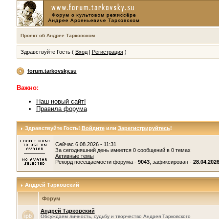
Проект об Андрее Тарковском
Здравствуйте Гость (
Вход
|
Регистрация
)
forum.tarkovsky.su
Важно:
Наш новый сайт!
Правила форума
Здравствуйте Гость!
Войдите
или
Зарегистрируйтесь
!
Сейчас 6.08.2026 - 11:31
За сегодняшний день имеется 0 сообщений в 0 темах
Активные темы
Рекорд посещаемости форума -
9043
, зафиксирован -
28.04.2026
Андрей Тарковский
Форум
Андрей Тарковский
Обсуждаем личность, судьбу и творчество Андрея Тарковского