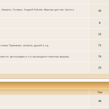
Зеркало, Солярис, Андрей Рублёв, Иваново детство, Каток и
43
8
12
71
мьи Тарковских, актёров, друзей и.т.д.
74
новости, фотографии и.т.п.) касающиеся тематики форума.
23
Тем
48