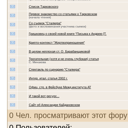
Список Тарковского
Первое знакомство со статьями о Тарковском
(начала чтения)
Со съемок "Сталкера"
(фото и воспоминания участника съемок)
Гришковец о своей новой книге "Письма к Андрею [Т.
Крипто-контекст "Жертвоприношения"
В целом неплохая ст. О. Барабанщиковой
Трогательная (хотя и не очень глубокая) статья
С. Минакова
Спектакль по сценарию "Сталкера"
Интер. итал. статья 2002 г.
Офиц. стр. в Фейсбуке Межд.института АТ
И такой вот ресурс...
Сайт об Александре Кайдановском
0 Чел. просматривают этот фору
0 Пользователей: