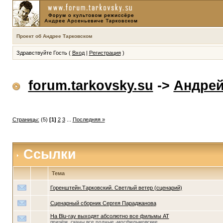
Проект об Андрее Тарковском
Здравствуйте Гость (
Вход
|
Регистрация
)
forum.tarkovsky.su
->
Андрей
Страницы:
(5)
[1]
2
3
...
Последняя »
Ссылки
Тема
Горенштейн.Тарковский. Светлый ветер (сценарий)
Сценарный сборник Сергея Параджанова
На Blu-ray выходят абсолютно все фильмы АТ
причём, сканы все родные -мосфильмовские