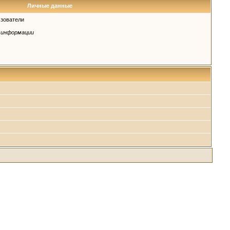
Личные данные
зователи
 информации