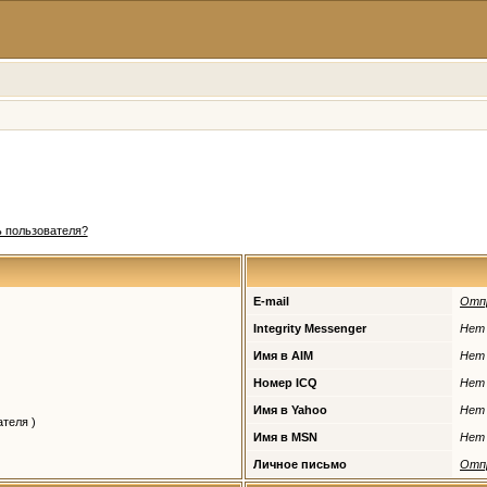
 пользователя?
E-mail
Отп
Integrity Messenger
Нет
Имя в AIM
Нет
Номер ICQ
Нет
Имя в Yahoo
Нет
теля )
Имя в MSN
Нет
Личное письмо
Отп