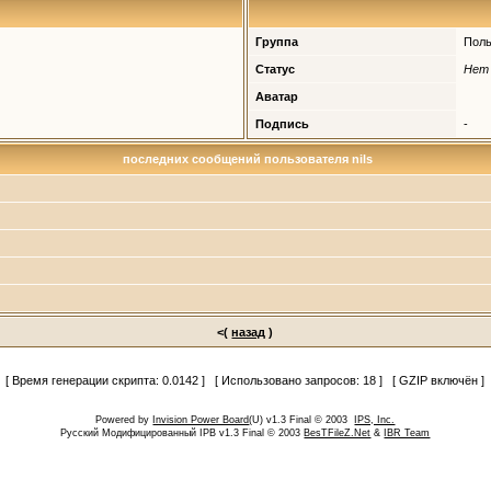
Группа
Поль
Статус
Нет
Аватар
Подпись
-
последних сообщений пользователя nils
<(
назад
)
[ Время генерации скрипта: 0.0142 ] [ Использовано запросов: 18 ] [ GZIP включён ]
Powered by
Invision Power Board
(U) v1.3 Final © 2003
IPS, Inc.
Русский Модифицированный IPB v1.3 Final © 2003
BesTFileZ.Net
&
IBR Team