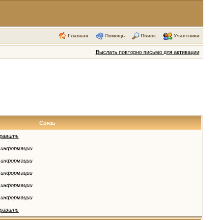
Главная
Помощь
Поиск
Участники
Выслать повторно письмо для активации
Связь
равить
 информации
 информации
 информации
 информации
 информации
равить