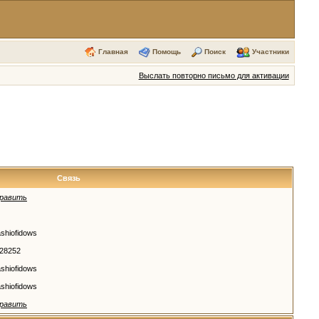
Главная
Помощь
Поиск
Участники
Выслать повторно письмо для активации
Связь
равить
shiofidows
28252
shiofidows
shiofidows
равить