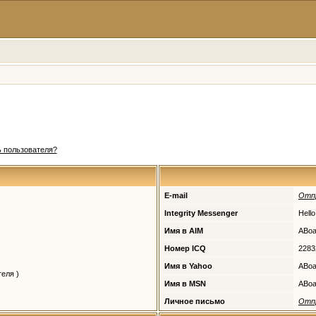
 пользователя?
E-mail
Отп
Integrity Messenger
Hello
Имя в AIM
ABoa
Номер ICQ
2283
Имя в Yahoo
ABoa
еля )
Имя в MSN
ABoa
Личное письмо
Отп