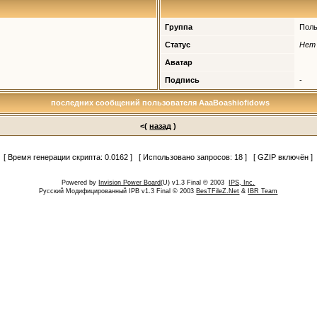
Группа
Поль
Статус
Нет
Аватар
Подпись
-
последних сообщений пользователя AaaBoashiofidows
<(
назад
)
[ Время генерации скрипта: 0.0162 ] [ Использовано запросов: 18 ] [ GZIP включён ]
Powered by
Invision Power Board
(U) v1.3 Final © 2003
IPS, Inc.
Русский Модифицированный IPB v1.3 Final © 2003
BesTFileZ.Net
&
IBR Team