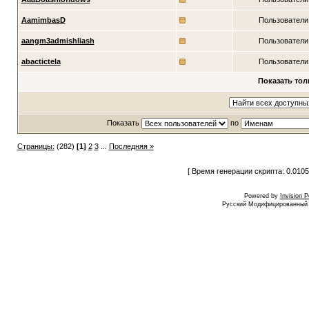
AamimbasD
Пользователи
aangm3admishliash
Пользователи
abactictela
Пользователи
Показать тол
Показать
по
Страницы:
(282)
[1]
2
3
...
Последняя »
[ Время генерации скрипта: 0.0105
Powered by
Invision 
Русский Модифицированный I