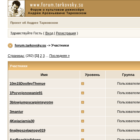
Проект об Андрее Тарковском
Здравствуйте Гость (
Вход
|
Регистрация
)
forum.tarkovsky.su
-> Участники
Страницы:
(282)
[1]
2
3
...
Последняя »
Участники
Имя
Уровень
Группа
10m15DoolleyThenue
Пользователи
1Pozycjonowanie91
Пользователи
3blowjumpscarpinteyrotre
Пользователи
3maniur
Пользователи
4Kwiaciarnia30
Пользователи
6najlepszelaptopy019
Пользователи
AaaBoashiofidows
Пользователи