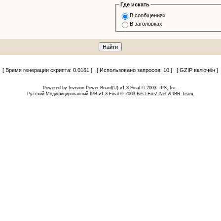
Где искать
В сообщениях
В заголовках
[ Время генерации скрипта: 0.0161 ] [ Использовано запросов: 10 ] [ GZIP включён ]
Powered by
Invision Power Board
(U) v1.3 Final © 2003
IPS, Inc.
Русский Модифицированный IPB v1.3 Final © 2003
BesTFileZ.Net
&
IBR Team