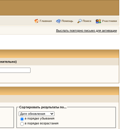
Главная
Помощь
Поиск
Участники
Выслать повторно письмо для активации
лнительно)
Сортировать результаты по...
в порядке убывания
в порядке возрастания