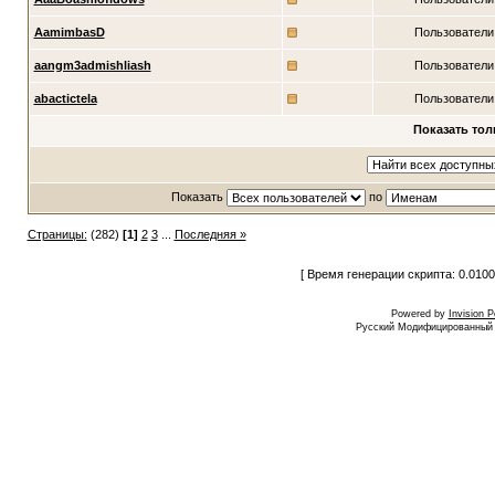
AamimbasD
Пользователи
aangm3admishliash
Пользователи
abactictela
Пользователи
Показать тол
Показать
по
Страницы:
(282)
[1]
2
3
...
Последняя »
[ Время генерации скрипта: 0.0100
Powered by
Invision 
Русский Модифицированный I