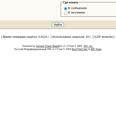
Где искать
В сообщениях
В заголовках
[ Время генерации скрипта: 0.0124 ] [ Использовано запросов: 10 ] [ GZIP включён ]
Powered by
Invision Power Board
(U) v1.3 Final © 2003
IPS, Inc.
Русский Модифицированный IPB v1.3 Final © 2003
BesTFileZ.Net
&
IBR Team