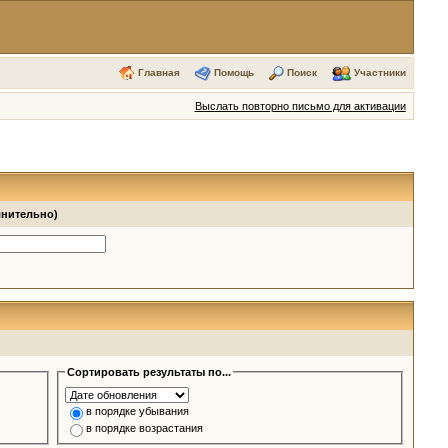
Главная
Помощь
Поиск
Участники
Выслать повторно письмо для активации
лнительно)
Сортировать результаты по...
в порядке убывания
в порядке возрастания