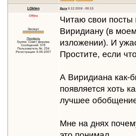
LGklen
Дата
6.12.2018 - 00:13
Offline
Читаю свои посты 
Виридиану (в моем
Эксперт
Профиль
изложении). И ужа
Группа: Совет форума
Сообщений: 576
Пользователь №: 254
Простите, если что.
Регистрация: 6.06.2007
А Виридиана как-бы
появляется хоть ка
лучшее обобщение в
Мне на днях почему
это понимал.