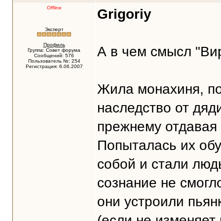
Offline
Grigoriy
Эксперт
Профиль
А в чем смысл "В
Группа: Совет форума
Сообщений: 576
Пользователь №: 254
Регистрация: 6.06.2007
Жила монахиня, п
наследство от дяди
прежнему отдавая 
Попыталась их обу
собой и стали люд
сознание не смогл
они устроили пьян
(если не изменяет 