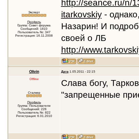
http://seance.ru/n/
itarkovskiy
- однако
Эксперт
Профиль
Назарин! И подробн
Группа: Совет форума
Сообщений: 1810
Пользователь №: 347
своей о ЛБ
Регистрация: 16.11.2008
http://www.tarkovski
Olivin
Дата
1.05.2011 - 22:15
Offline
Слава богу, Тарко
"запрещенные прие
Сталкер
Профиль
Группа: Пользователи
Сообщений: 226
Пользователь №: 822
Регистрация: 6.01.2010