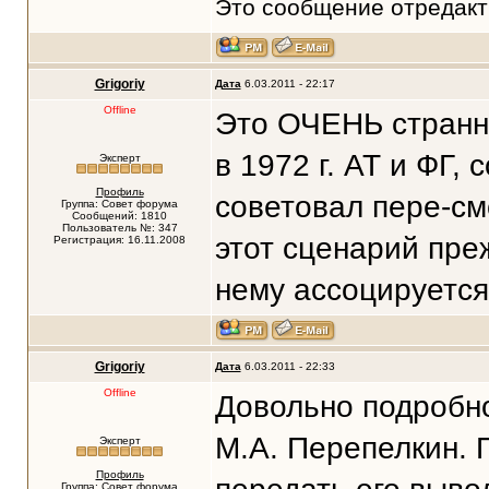
Это сообщение отредак
Grigoriy
Дата
6.03.2011 - 22:17
Offline
Это ОЧЕНЬ странны
в 1972 г. АТ и ФГ, 
Эксперт
Профиль
советовал пере-см
Группа: Совет форума
Сообщений: 1810
Пользователь №: 347
этот сценарий пре
Регистрация: 16.11.2008
нему ассоцируется.
Grigoriy
Дата
6.03.2011 - 22:33
Offline
Довольно подробно
М.А. Перепелкин. 
Эксперт
Профиль
Группа: Совет форума