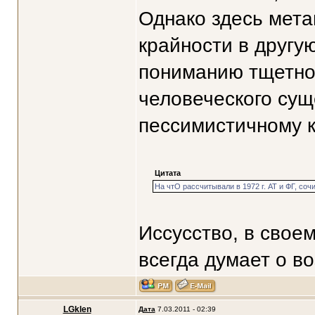
Однако здесь мета
крайности в другую
пониманию тщетнос
человеческого сущ
пессимистичному к
Цитата
На чтО рассчитывали в 1972 г. АТ и ФГ, сочи
Иссусство, в свое
всегда думает о в
LGklen
Дата
7.03.2011 - 02:39