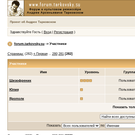
Проект об Андрее Тарковском
Здравствуйте Гость (
Вход
|
Регистрация
)
forum.tarkovsky.su
-> Участники
Страницы:
(282)
« Первая
...
280
281
[282]
Участники
Имя
Уровень
Групп
Шизофреник
Пользоват
Юлия
Пользоват
Ярополк
Пользоват
Показать тол
Показать
по