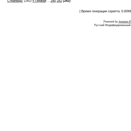
Страницы:
(282)
« Первая
...
280
281
[282]
[ Время генерации скрипта: 0.0099
Powered by
Invision 
Русский Модифицированный I