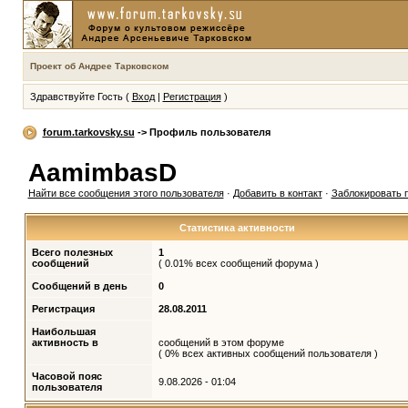
Проект об Андрее Тарковском
Здравствуйте Гость (
Вход
|
Регистрация
)
forum.tarkovsky.su
-> Профиль пользователя
AamimbasD
Найти все сообщения этого пользователя
·
Добавить в контакт
·
Заблокировать 
Статистика активности
Всего полезных
1
сообщений
( 0.01% всех сообщений форума )
Сообщений в день
0
Регистрация
28.08.2011
Наибольшая
активность в
сообщений в этом форуме
( 0% всех активных сообщений пользователя )
Часовой пояс
9.08.2026 - 01:04
пользователя