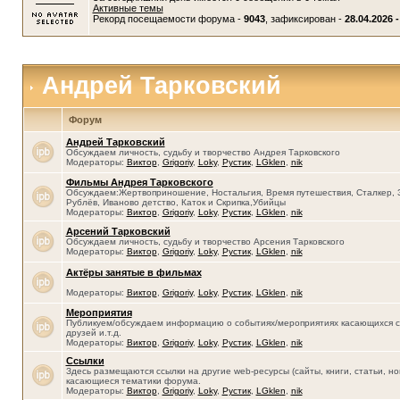
Активные темы
Рекорд посещаемости форума -
9043
, зафиксирован -
28.04.2026 -
Андрей Тарковский
Форум
Андрей Тарковский
Обсуждаем личность, судьбу и творчество Андрея Тарковского
Модераторы:
Виктор
,
Grigoriy
,
Loky
,
Рустик
,
LGklen
,
nik
Фильмы Андрея Тарковского
Обсуждаем:Жертвоприношение, Ностальгия, Время путешествия, Сталкер, 
Рублёв, Иваново детство, Каток и Скрипка,Убийцы
Модераторы:
Виктор
,
Grigoriy
,
Loky
,
Рустик
,
LGklen
,
nik
Арсений Тарковский
Обсуждаем личность, судьбу и творчество Арсения Тарковского
Модераторы:
Виктор
,
Grigoriy
,
Loky
,
Рустик
,
LGklen
,
nik
Актёры занятые в фильмах
Модераторы:
Виктор
,
Grigoriy
,
Loky
,
Рустик
,
LGklen
,
nik
Мероприятия
Публикуем/обсуждаем информацию о событиях/мероприятиях касающихся се
друзей и.т.д.
Модераторы:
Виктор
,
Grigoriy
,
Loky
,
Рустик
,
LGklen
,
nik
Ссылки
Здесь размещаются ссылки на другие web-ресурсы (сайты, книги, статьи, нов
касающиеся тематики форума.
Модераторы:
Виктор
,
Grigoriy
,
Loky
,
Рустик
,
LGklen
,
nik