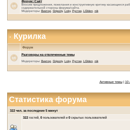
Форум::Сайт
Вносим предложения, пожелания и конструктивную критику касающиеся раб
содержательной стороны форума/сайта.
Модераторы:
Виктор
,
Grigoriy
,
Loky
,
Рустик
,
LGklen
,
nik
Курилка
Форум
Разговоры на отвлеченные темы
Модераторы:
Виктор
,
Grigoriy
,
Loky
,
Рустик
,
LGklen
,
nik
Активные темы
|
10 
Статистика форума
322 чел. за последние 5 минут
322
гостей,
0
пользователей и
0
скрытых пользователей