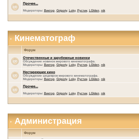
Прочее...
Модераторы:
Виктор
,
Grigoriy
,
Loky
,
Рустик
,
LGklen
,
nik
Кинематограф
Форум
Отечественные и зарубежные новинки
Обсуждение новинок мирового кинематографа.
Модераторы:
Виктор
,
Grigoriy
,
Loky
,
Рустик
,
LGklen
,
nik
Нестареющее кино
Обсуждение шедевров мирового кинематографа.
Модераторы:
Виктор
,
Grigoriy
,
Loky
,
Рустик
,
LGklen
,
nik
Прочее...
Модераторы:
Виктор
,
Grigoriy
,
Loky
,
Рустик
,
LGklen
,
nik
Администрация
Форум