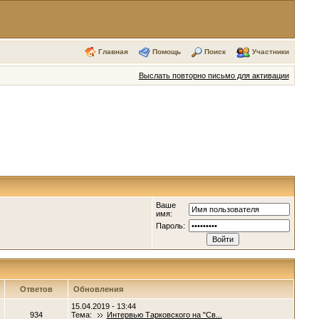
Главная
Помощь
Поиск
Участники
Выслать повторно письмо для активации
Ваше
имя:
Пароль:
Ответов
Обновления
15.04.2019 - 13:44
934
Тема:
Интервью Тарковского на "Св...