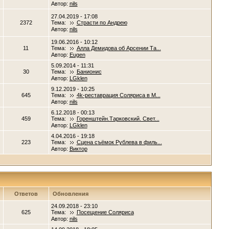
Автор:
nils
27.04.2019 - 17:08
2372
Тема:
Страсти по Андрею
Автор:
nils
19.06.2016 - 10:12
11
Тема:
Алла Демидова об Арсении Та...
Автор:
Eugen
5.09.2014 - 11:31
30
Тема:
Банионис
Автор:
LGklen
9.12.2019 - 10:25
645
Тема:
4k-реставрация Соляриса в М...
Автор:
nils
6.12.2018 - 00:13
459
Тема:
Горенштейн.Тарковский. Свет...
Автор:
LGklen
4.04.2016 - 19:18
223
Тема:
Сцена съёмок Рублева в филь...
Автор:
Виктор
Ответов
Обновления
24.09.2018 - 23:10
625
Тема:
Посещение Соляриса
Автор:
nils