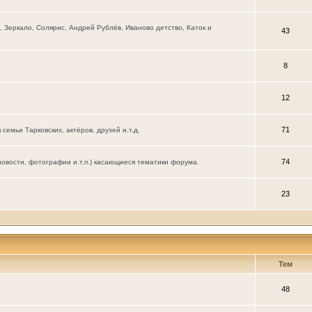
Зеркало, Солярис, Андрей Рублёв, Иваново детство, Каток и
43
8
12
71
мьи Тарковских, актёров, друзей и.т.д.
74
новости, фотографии и.т.п.) касающиеся тематики форума.
23
Тем
48