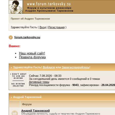
Проект об Андрее Тарковском
Здравствуйте Гость (
Вход
|
Регистрация
)
forum.tarkovsky.su
Важно:
Наш новый сайт!
Правила форума
Здравствуйте Гость!
Войдите
или
Зарегистрируйтесь
!
Сейчас 7.08.2026 - 08:33
За сегодняшний день имеется 0 сообщений в 0 темах
Активные темы
Рекорд посещаемости форума -
9043
, зафиксирован -
28.04.2026
Андрей Тарковский
Форум
Андрей Тарковский
Обсуждаем личность, судьбу и творчество Андрея Тарковского