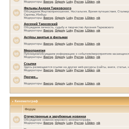
Модераторы:
Виктор
,
Grigoriy
,
Loky
,
Рустик
,
LGklen
,
nik
Фильмы Андрея Тарковского
Обсуждаем:Жертвоприношение, Ностальгия, Время путешествия, Сталкер, 
Скрипка,Убийцы
Модераторы:
Виктор
,
Grigoriy
,
Loky
,
Рустик
,
LGklen
,
nik
Арсений Тарковский
Обсуждаем личность, судьбу и творчество Арсения Тарковского
Модераторы:
Виктор
,
Grigoriy
,
Loky
,
Рустик
,
LGklen
,
nik
Актёры занятые в фильмах
Модераторы:
Виктор
,
Grigoriy
,
Loky
,
Рустик
,
LGklen
,
nik
Мероприятия
Публикуем/обсуждаем информацию о событиях/мероприятиях касающихся се
Модераторы:
Виктор
,
Grigoriy
,
Loky
,
Рустик
,
LGklen
,
nik
Ссылки
Здесь размещаются ссылки на другие web-ресурсы (сайты, книги, статьи, 
Модераторы:
Виктор
,
Grigoriy
,
Loky
,
Рустик
,
LGklen
,
nik
Прочее...
Модераторы:
Виктор
,
Grigoriy
,
Loky
,
Рустик
,
LGklen
,
nik
Кинематограф
Форум
Отечественные и зарубежные новинки
Обсуждение новинок мирового кинематографа.
Модераторы:
Виктор
,
Grigoriy
,
Loky
,
Рустик
,
LGklen
,
nik