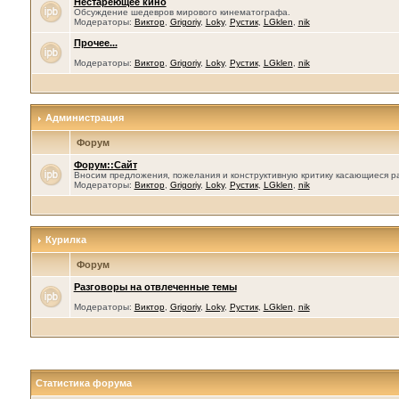
Нестареющее кино
Обсуждение шедевров мирового кинематографа.
Модераторы:
Виктор
,
Grigoriy
,
Loky
,
Рустик
,
LGklen
,
nik
Прочее...
Модераторы:
Виктор
,
Grigoriy
,
Loky
,
Рустик
,
LGklen
,
nik
Администрация
Форум
Форум::Сайт
Вносим предложения, пожелания и конструктивную критику касающиеся р
Модераторы:
Виктор
,
Grigoriy
,
Loky
,
Рустик
,
LGklen
,
nik
Курилка
Форум
Разговоры на отвлеченные темы
Модераторы:
Виктор
,
Grigoriy
,
Loky
,
Рустик
,
LGklen
,
nik
Статистика форума