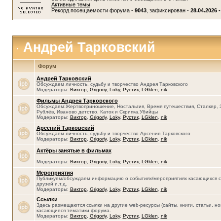
Активные темы
Рекорд посещаемости форума -
9043
, зафиксирован -
28.04.2026 -
Андрей Тарковский
Форум
Андрей Тарковский
Обсуждаем личность, судьбу и творчество Андрея Тарковского
Модераторы:
Виктор
,
Grigoriy
,
Loky
,
Рустик
,
LGklen
,
nik
Фильмы Андрея Тарковского
Обсуждаем:Жертвоприношение, Ностальгия, Время путешествия, Сталкер, 
Рублёв, Иваново детство, Каток и Скрипка,Убийцы
Модераторы:
Виктор
,
Grigoriy
,
Loky
,
Рустик
,
LGklen
,
nik
Арсений Тарковский
Обсуждаем личность, судьбу и творчество Арсения Тарковского
Модераторы:
Виктор
,
Grigoriy
,
Loky
,
Рустик
,
LGklen
,
nik
Актёры занятые в фильмах
Модераторы:
Виктор
,
Grigoriy
,
Loky
,
Рустик
,
LGklen
,
nik
Мероприятия
Публикуем/обсуждаем информацию о событиях/мероприятиях касающихся се
друзей и.т.д.
Модераторы:
Виктор
,
Grigoriy
,
Loky
,
Рустик
,
LGklen
,
nik
Ссылки
Здесь размещаются ссылки на другие web-ресурсы (сайты, книги, статьи, нов
касающиеся тематики форума.
Модераторы:
Виктор
,
Grigoriy
,
Loky
,
Рустик
,
LGklen
,
nik