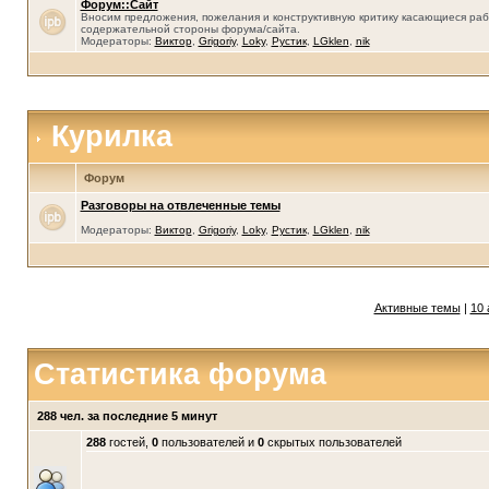
Форум::Сайт
Вносим предложения, пожелания и конструктивную критику касающиеся раб
содержательной стороны форума/сайта.
Модераторы:
Виктор
,
Grigoriy
,
Loky
,
Рустик
,
LGklen
,
nik
Курилка
Форум
Разговоры на отвлеченные темы
Модераторы:
Виктор
,
Grigoriy
,
Loky
,
Рустик
,
LGklen
,
nik
Активные темы
|
10 
Статистика форума
288 чел. за последние 5 минут
288
гостей,
0
пользователей и
0
скрытых пользователей