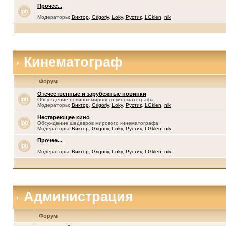
Прочее...
Модераторы:
Виктор
,
Grigoriy
,
Loky
,
Рустик
,
LGklen
,
nik
Кинематограф
Форум
Отечественные и зарубежные новинки
Обсуждение новинок мирового кинематографа.
Модераторы:
Виктор
,
Grigoriy
,
Loky
,
Рустик
,
LGklen
,
nik
Нестареющее кино
Обсуждение шедевров мирового кинематографа.
Модераторы:
Виктор
,
Grigoriy
,
Loky
,
Рустик
,
LGklen
,
nik
Прочее...
Модераторы:
Виктор
,
Grigoriy
,
Loky
,
Рустик
,
LGklen
,
nik
Администрация
Форум