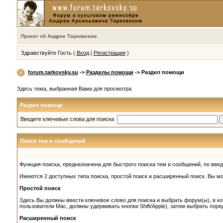
Проект об Андрее Тарковском
Здравствуйте Гость (
Вход
|
Регистрация
)
forum.tarkovsky.su
->
Разделы помощи
-> Раздел помощи
Здесь тема, выбранная Вами для просмотра
Раздел помощи
Введите ключевые слова для поиска
Поиск тем и сообщений
Функция поиска, предназначена для быстрого поиска тем и сообщений, по вв
Имеются 2 доступных типа поиска, простой поиск и расширенный поиск. Вы мо
Простой поиск
Здесь Вы должны ввести ключевое слово для поиска и выбрать форум(ы), в кот
пользователи Mac, должны удерживать кнопки Shift/Apple), затем выбрать поря
Расширенный поиск