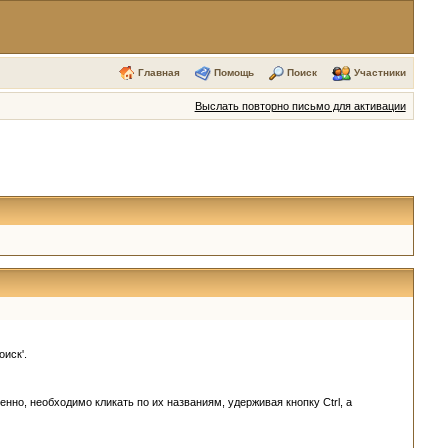
Главная
Помощь
Поиск
Участники
Выслать повторно письмо для активации
иск'.
но, необходимо кликать по их названиям, удерживая кнопку Ctrl, а