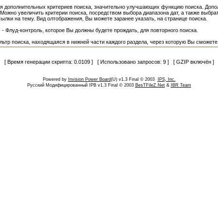
я дополнительных критериев поиска, значительно улучшающих функцию поиска. Допол
 Можно увеличить критерии поиска, посредством выбора диапазона дат, а также выбра
сылки на тему. Вид олтображения, Вы можете заранее указать, на странице поиска.
 Флуд-контроль, которое Вы должны будете прождать, для повторного поиска.
ьтр поиска, находящаяся в нижней части каждого раздела, через которую Вы сможете
[ Время генерации скрипта: 0.0109 ] [ Использовано запросов: 9 ] [ GZIP включён ]
Powered by
Invision Power Board
(U) v1.3 Final © 2003
IPS, Inc.
Русский Модифицированный IPB v1.3 Final © 2003
BesTFileZ.Net
&
IBR Team