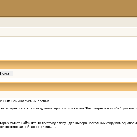
едённым Вами ключевым словам.
жете переключаться между ними, при помощи кнопок 'Расшиерный поиск' и 'Простой по
орых хотите найти что-то по этому слову, (для выбора нескольких форумов одновремен
док сортировки найденного и искать.