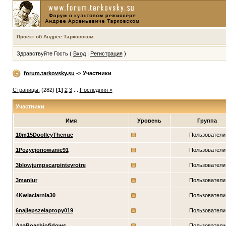
Проект об Андрее Тарковском
Здравствуйте Гость (
Вход
|
Регистрация
)
forum.tarkovsky.su
-> Участники
Страницы:
(282)
[1]
2
3
...
Последняя »
Участники
Имя
Уровень
Группа
10m15DoolleyThenue
Пользователи
1Pozycjonowanie91
Пользователи
3blowjumpscarpinteyrotre
Пользователи
3maniur
Пользователи
4Kwiaciarnia30
Пользователи
6najlepszelaptopy019
Пользователи
AaaBoashiofidows
Пользователи