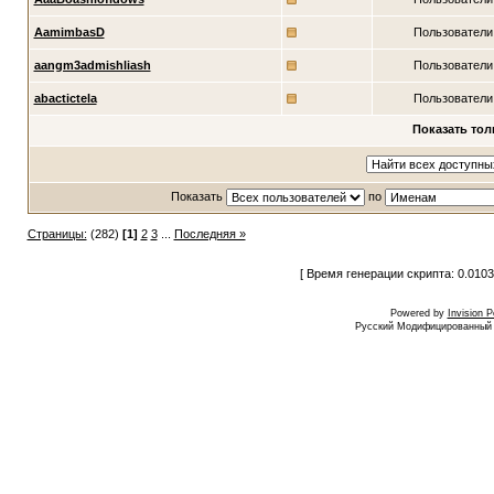
AamimbasD
Пользователи
aangm3admishliash
Пользователи
abactictela
Пользователи
Показать тол
Показать
по
Страницы:
(282)
[1]
2
3
...
Последняя »
[ Время генерации скрипта: 0.0103
Powered by
Invision 
Русский Модифицированный I