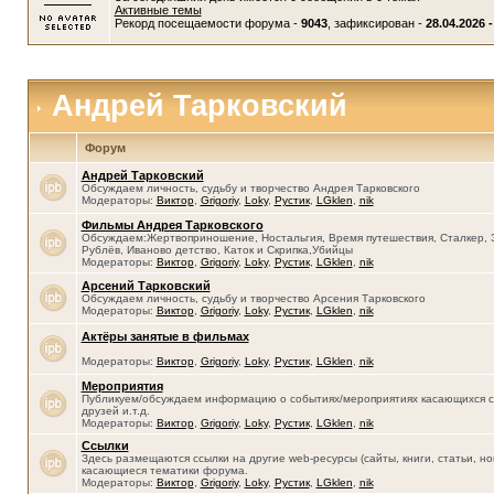
Активные темы
Рекорд посещаемости форума -
9043
, зафиксирован -
28.04.2026 -
Андрей Тарковский
Форум
Андрей Тарковский
Обсуждаем личность, судьбу и творчество Андрея Тарковского
Модераторы:
Виктор
,
Grigoriy
,
Loky
,
Рустик
,
LGklen
,
nik
Фильмы Андрея Тарковского
Обсуждаем:Жертвоприношение, Ностальгия, Время путешествия, Сталкер, 
Рублёв, Иваново детство, Каток и Скрипка,Убийцы
Модераторы:
Виктор
,
Grigoriy
,
Loky
,
Рустик
,
LGklen
,
nik
Арсений Тарковский
Обсуждаем личность, судьбу и творчество Арсения Тарковского
Модераторы:
Виктор
,
Grigoriy
,
Loky
,
Рустик
,
LGklen
,
nik
Актёры занятые в фильмах
Модераторы:
Виктор
,
Grigoriy
,
Loky
,
Рустик
,
LGklen
,
nik
Мероприятия
Публикуем/обсуждаем информацию о событиях/мероприятиях касающихся се
друзей и.т.д.
Модераторы:
Виктор
,
Grigoriy
,
Loky
,
Рустик
,
LGklen
,
nik
Ссылки
Здесь размещаются ссылки на другие web-ресурсы (сайты, книги, статьи, нов
касающиеся тематики форума.
Модераторы:
Виктор
,
Grigoriy
,
Loky
,
Рустик
,
LGklen
,
nik