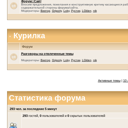
Форум::Сайт
Вносим предложения, пожелания и конструктивную критику касающиеся раб
содержательной стороны форума/сайта.
Модераторы:
Виктор
,
Grigoriy
,
Loky
,
Рустик
,
LGklen
,
nik
Курилка
Форум
Разговоры на отвлеченные темы
Модераторы:
Виктор
,
Grigoriy
,
Loky
,
Рустик
,
LGklen
,
nik
Активные темы
|
10 
Статистика форума
293 чел. за последние 5 минут
293
гостей,
0
пользователей и
0
скрытых пользователей