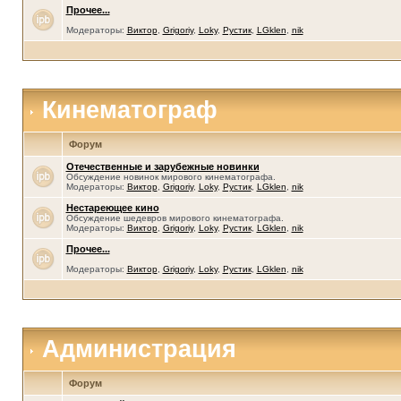
Прочее...
Модераторы:
Виктор
,
Grigoriy
,
Loky
,
Рустик
,
LGklen
,
nik
Кинематограф
Форум
Отечественные и зарубежные новинки
Обсуждение новинок мирового кинематографа.
Модераторы:
Виктор
,
Grigoriy
,
Loky
,
Рустик
,
LGklen
,
nik
Нестареющее кино
Обсуждение шедевров мирового кинематографа.
Модераторы:
Виктор
,
Grigoriy
,
Loky
,
Рустик
,
LGklen
,
nik
Прочее...
Модераторы:
Виктор
,
Grigoriy
,
Loky
,
Рустик
,
LGklen
,
nik
Администрация
Форум