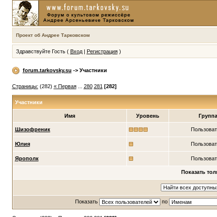
Проект об Андрее Тарковском
Здравствуйте Гость (
Вход
|
Регистрация
)
forum.tarkovsky.su
-> Участники
Страницы:
(282)
« Первая
...
280
281
[282]
Участники
Имя
Уровень
Групп
Шизофреник
Пользоват
Юлия
Пользоват
Ярополк
Пользоват
Показать тол
Показать
по