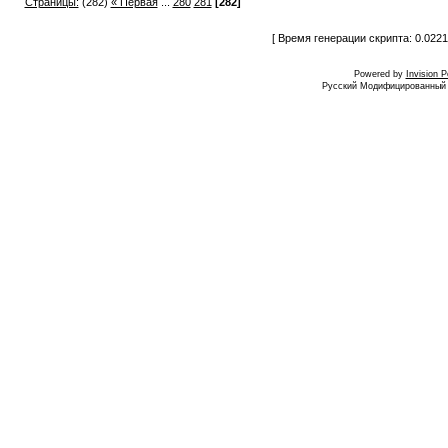
Страницы:
(282)
« Первая
...
280
281
[282]
[ Время генерации скрипта: 0.0221
Powered by
Invision 
Русский Модифицированный I