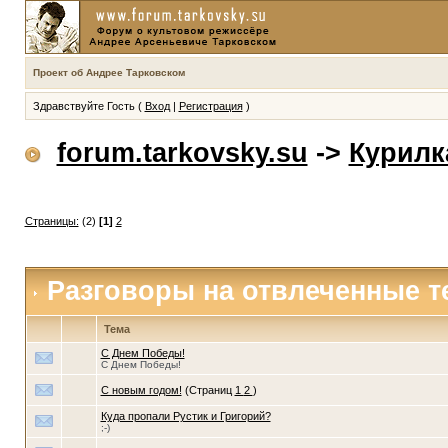
Проект об Андрее Тарковском
Здравствуйте Гость (
Вход
|
Регистрация
)
forum.tarkovsky.su
->
Курилк
Страницы:
(2)
[1]
2
Разговоры на отвлеченные 
Тема
С Днем Победы!
С Днем Победы!
С новым годом!
(Страниц
1
2
)
Куда пропали Рустик и Григорий?
;-)