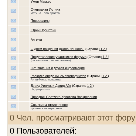
Умер Маркес
Очевидная Истина
Истина - это просто
Повеселило
Юрий Норштейн
Aнгелы
С Днём рождения Джона Леннона !
(Страниц
1
2
)
Представления участников форума
(Страниц
1
2
)
(по желанию, естественно)
Объявления и другая информация
Раскол в среде кинематографистов
(Страниц
1
2
)
Анти-Михалковщина
Дэвид Уилкок и Дэвид Айк
(Страниц
1
2
)
Видеоролики
Праздник Светлого Христова Воскресения
Ссылки на отвлеченное
делимся интересным
0 Чел. просматривают этот фору
0 Пользователей: