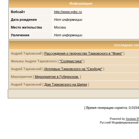
Информация
Вебсайт
http://www.xpbc.ru
Дата рождения
Нет информации
Место жительства
Москва
Увлечения
Нет информации
последних со
Андрей Тарковский [
Рассуждения о творчестве Тарковского в "Фоме"
]
Фильмы Андрея Тарковского [
''Соляристика''
]
Андрей Тарковский [
Интервью Тарковского на "Свободе"
]
Мероприятия [
Мероприятие в Губернском.
]
Андрей Тарковский [
Дом Тарковского на Щипке
]
[ Время генерации скрипта: 0.0154
Powered by
Invision 
Русский Модифицированный I