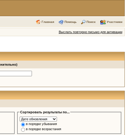
Главная
Помощь
Поиск
Участники
Выслать повторно письмо для активации
лнительно)
Сортировать результаты по...
в порядке убывания
в порядке возрастания