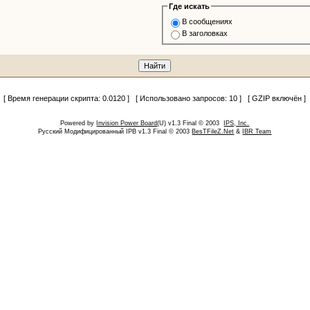
Где искать
В сообщениях
В заголовках
[ Время генерации скрипта: 0.0120 ] [ Использовано запросов: 10 ] [ GZIP включён ]
Powered by
Invision Power Board
(U) v1.3 Final © 2003
IPS, Inc.
Русский Модифицированный IPB v1.3 Final © 2003
BesTFileZ.Net
&
IBR Team