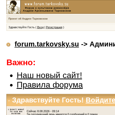
Проект об Андрее Тарковском
Здравствуйте Гость (
Вход
|
Регистрация
)
forum.tarkovsky.su
-> Админ
Важно:
Наш новый сайт!
Правила форума
Здравствуйте Гость!
Войдит
Сейчас 8.08.2026 - 09:14
За сегодняшний день имеется 0 сообщений в 0 темах