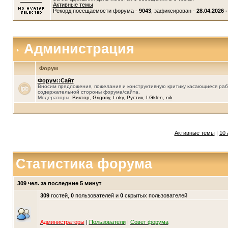
Активные темы
Рекорд посещаемости форума -
9043
, зафиксирован -
28.04.2026 -
Администрация
Форум
Форум::Сайт
Вносим предложения, пожелания и конструктивную критику касающиеся раб
содержательной стороны форума/сайта.
Модераторы:
Виктор
,
Grigoriy
,
Loky
,
Рустик
,
LGklen
,
nik
Активные темы
|
10 
Статистика форума
309 чел. за последние 5 минут
309
гостей,
0
пользователей и
0
скрытых пользователей
Администраторы
|
Пользователи
|
Совет форума