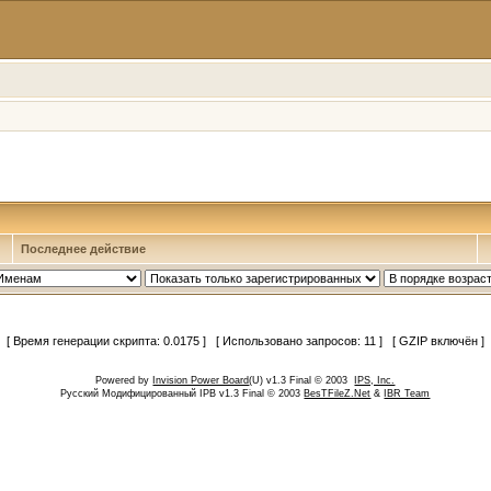
Последнее действие
[ Время генерации скрипта: 0.0175 ] [ Использовано запросов: 11 ] [ GZIP включён ]
Powered by
Invision Power Board
(U) v1.3 Final © 2003
IPS, Inc.
Русский Модифицированный IPB v1.3 Final © 2003
BesTFileZ.Net
&
IBR Team