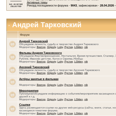
Активные темы
Рекорд посещаемости форума -
9043
, зафиксирован -
28.04.2026 -
Андрей Тарковский
Форум
Андрей Тарковский
Обсуждаем личность, судьбу и творчество Андрея Тарковского
Модераторы:
Виктор
,
Grigoriy
,
Loky
,
Рустик
,
LGklen
,
nik
Фильмы Андрея Тарковского
Обсуждаем:Жертвоприношение, Ностальгия, Время путешествия, Сталкер, 
Рублёв, Иваново детство, Каток и Скрипка,Убийцы
Модераторы:
Виктор
,
Grigoriy
,
Loky
,
Рустик
,
LGklen
,
nik
Арсений Тарковский
Обсуждаем личность, судьбу и творчество Арсения Тарковского
Модераторы:
Виктор
,
Grigoriy
,
Loky
,
Рустик
,
LGklen
,
nik
Актёры занятые в фильмах
Модераторы:
Виктор
,
Grigoriy
,
Loky
,
Рустик
,
LGklen
,
nik
Мероприятия
Публикуем/обсуждаем информацию о событиях/мероприятиях касающихся се
друзей и.т.д.
Модераторы:
Виктор
,
Grigoriy
,
Loky
,
Рустик
,
LGklen
,
nik
Ссылки
Здесь размещаются ссылки на другие web-ресурсы (сайты, книги, статьи, нов
касающиеся тематики форума.
Модераторы:
Виктор
,
Grigoriy
,
Loky
,
Рустик
,
LGklen
,
nik