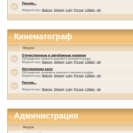
Прочее...
Модераторы:
Виктор
,
Grigoriy
,
Loky
,
Рустик
,
LGklen
,
nik
Кинематограф
Форум
Отечественные и зарубежные новинки
Обсуждение новинок мирового кинематографа.
Модераторы:
Виктор
,
Grigoriy
,
Loky
,
Рустик
,
LGklen
,
nik
Нестареющее кино
Обсуждение шедевров мирового кинематографа.
Модераторы:
Виктор
,
Grigoriy
,
Loky
,
Рустик
,
LGklen
,
nik
Прочее...
Модераторы:
Виктор
,
Grigoriy
,
Loky
,
Рустик
,
LGklen
,
nik
Администрация
Форум