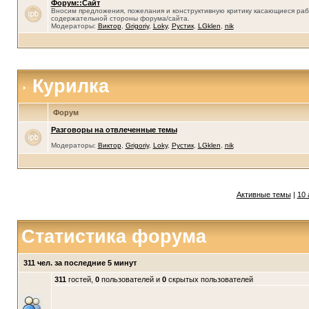
Форум::Сайт
Вносим предложения, пожелания и конструктивную критику касающиеся раб
содержательной стороны форума/сайта.
Модераторы:
Виктор
,
Grigoriy
,
Loky
,
Рустик
,
LGklen
,
nik
Курилка
Форум
Разговоры на отвлеченные темы
Модераторы:
Виктор
,
Grigoriy
,
Loky
,
Рустик
,
LGklen
,
nik
Активные темы
|
10 
Статистика форума
311 чел. за последние 5 минут
311
гостей,
0
пользователей и
0
скрытых пользователей