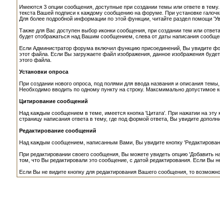
Имеются 3 опции сообщения, доступные при создании темы или ответе в тему.
текста Вашей подписи к каждому сообщению на форуме. При установке галочки 
Для более подробной информации по этой функции, читайте раздел помощи 'Ув
Также для Вас доступен выбор иконки сообщения, при создании тем или ответа
будет отображаться над Вашим сообщением, слева от даты написания сообще
Если Администратор форума включил функцию присоединений, Вы увидите фор
этот файла. Если Вы загружаете файл изображения, данное изображения будет
этого файла.
Установки опроса
При создании нового опроса, под полями для ввода названия и описания темы,
Необходимо вводить по одному пункту на строку. Максмимально допустимое ко
Цитирование сообщений
Над каждым сообщением в теме, имеется кнопка 'Цитата'. При нажатии на эту 
страницу написания ответа в тему, где под формой ответа, Вы увидите допол
Редактирование сообщений
Над каждым сообщением, написанным Вами, Вы увидите кнопку 'Редактирование
При редактировании своего сообщения, Вы можете увидеть опцию 'Добавить н
том, что Вы редактировали это сообщение, с датой редактирования. Если Вы 
Если Вы не видите кнопку для редактирования Вашего сообщения, то возможн