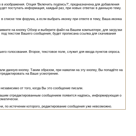
 в изображения. Опция 'Включить подпись?', предназначена для добавления
будет поступать информация, каждый раз, при новых ответах в данныую тему.
в списке тем форума, а если выбрать иконку при ответе в тему, Ваша иконка
мите на кнопку Обзор и выберите файл на Вашем компьютере, для загрузки
, под текстом Вашего сообщения, будет прописана ссылка для скачивания
его голосования. Второе, текстовое поле, служит для ввода пунктов опроса.
ли данную кнопку. Таким образом, при нажатии на эту кнопку, Вы попадёте на
 отредактировать на Ваше усмотрение.
независимо от того, когда Вы это сообщение писали.
од Вашим отредактированным сообщением появится надпись, информирующая о
томатически.
и, по истечении которого, редактирование сообщения уже невозможно.