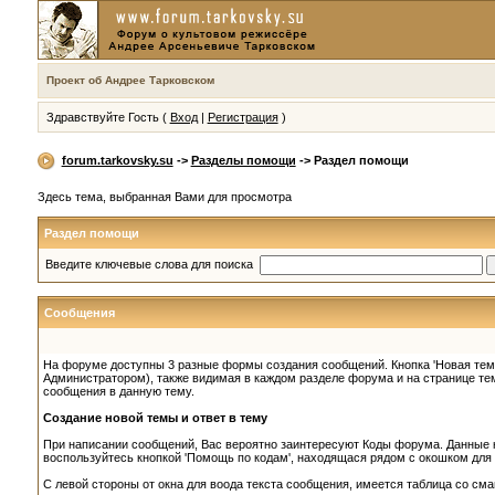
Проект об Андрее Тарковском
Здравствуйте Гость (
Вход
|
Регистрация
)
forum.tarkovsky.su
->
Разделы помощи
-> Раздел помощи
Здесь тема, выбранная Вами для просмотра
Раздел помощи
Введите ключевые слова для поиска
Сообщения
На форуме доступны 3 разные формы создания сообщений. Кнопка 'Новая тема
Администратором), также видимая в каждом разделе форума и на странице тем
сообщения в данную тему.
Создание новой темы и ответ в тему
При написании сообщений, Вас вероятно заинтересуют Коды форума. Данные 
воспользуйтесь кнопкой 'Помощь по кодам', находящася рядом с окошком дл
С левой стороны от окна для воода текста сообщения, имеется таблица со сма