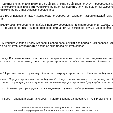
 При отключении опции 'Включить смайлики?', коды смайликов не будут преобразованы
в окошке опции 'Включить уведомление на e-mail при ответах?', на Ваш e-mail адрес 
едомление на e-mail о новых сообщениях'.
х в темы. Выбранная Вами иконка будет отображаться слева от названия Вашей темы, 
ния.
мочку для присоединения файла к Вашему сообщению. Для присоединения файла, наж
 отображено под текстом Вашего сообщения, а при загрузке всех других типов файлов
 Вы увидите 2 дополнительных поля. Первое поле, служит для ввода в нём вопроса Ваш
л-во пунктов, отображается слева от окна ввода пунктов опроса.
кнопку, Вы сможете ответить в тему, с цитированием того сообщения, над которым нажа
нительное текстовое окно, с текстом процитированного сообщения, которое Вы можете
'. При нажатии на эту кнопку, Вы сможете отредактировать текст Вашего сообщения, 
адпись Отредактировано в это сообщение?'. При установке галочки в этой опции, п
не видите эту опцию, значит данная информаиця о редактировании будет добавлена ав
о, что Администратор форума отключил данную функцию, либо установил лимит времен
[ Время генерации скрипта: 0.0098 ] [ Использовано запросов: 9 ] [ GZIP включён ]
Powered by
Invision Power Board
(U) v1.3 Final © 2003
IPS, Inc.
Русский Модифицированный IPB v1.3 Final © 2003
BesTFileZ.Net
&
IBR Team