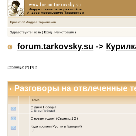
Проект об Андрее Тарковском
Здравствуйте Гость (
Вход
|
Регистрация
)
forum.tarkovsky.su
->
Курилк
Страницы:
(2)
[1]
2
Разговоры на отвлеченные 
Тема
С Днем Победы!
С Днем Победы!
С новым годом!
(Страниц
1
2
)
Куда пропали Рустик и Григорий?
;-)