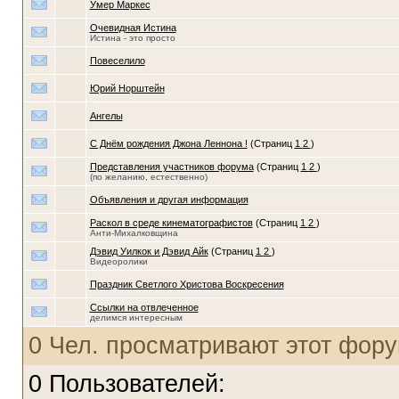
Умер Маркес
Очевидная Истина
Истина - это просто
Повеселило
Юрий Норштейн
Aнгелы
С Днём рождения Джона Леннона !
(Страниц
1
2
)
Представления участников форума
(Страниц
1
2
)
(по желанию, естественно)
Объявления и другая информация
Раскол в среде кинематографистов
(Страниц
1
2
)
Анти-Михалковщина
Дэвид Уилкок и Дэвид Айк
(Страниц
1
2
)
Видеоролики
Праздник Светлого Христова Воскресения
Ссылки на отвлеченное
делимся интересным
0 Чел. просматривают этот фору
0 Пользователей: