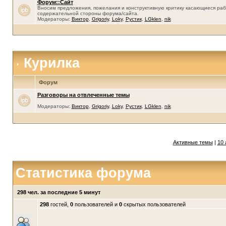
Форум::Сайт
Вносим предложения, пожелания и конструктивную критику касающиеся раб
содержательной стороны форума/сайта.
Модераторы:
Виктор
,
Grigoriy
,
Loky
,
Рустик
,
LGklen
,
nik
Курилка
Форум
Разговоры на отвлеченные темы
Модераторы:
Виктор
,
Grigoriy
,
Loky
,
Рустик
,
LGklen
,
nik
Активные темы
|
10 
Статистика форума
298 чел. за последние 5 минут
298
гостей,
0
пользователей и
0
скрытых пользователей