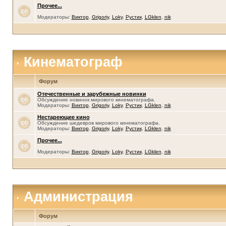
Прочее...
Модераторы:
Виктор
,
Grigoriy
,
Loky
,
Рустик
,
LGklen
,
nik
Кинематограф
Форум
Отечественные и зарубежные новинки
Обсуждение новинок мирового кинематографа.
Модераторы:
Виктор
,
Grigoriy
,
Loky
,
Рустик
,
LGklen
,
nik
Нестареющее кино
Обсуждение шедевров мирового кинематографа.
Модераторы:
Виктор
,
Grigoriy
,
Loky
,
Рустик
,
LGklen
,
nik
Прочее...
Модераторы:
Виктор
,
Grigoriy
,
Loky
,
Рустик
,
LGklen
,
nik
Администрация
Форум