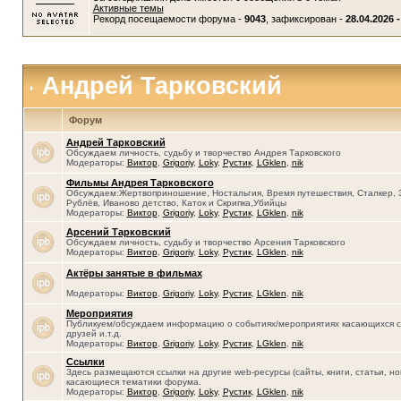
Активные темы
Рекорд посещаемости форума -
9043
, зафиксирован -
28.04.2026 -
Андрей Тарковский
Форум
Андрей Тарковский
Обсуждаем личность, судьбу и творчество Андрея Тарковского
Модераторы:
Виктор
,
Grigoriy
,
Loky
,
Рустик
,
LGklen
,
nik
Фильмы Андрея Тарковского
Обсуждаем:Жертвоприношение, Ностальгия, Время путешествия, Сталкер, 
Рублёв, Иваново детство, Каток и Скрипка,Убийцы
Модераторы:
Виктор
,
Grigoriy
,
Loky
,
Рустик
,
LGklen
,
nik
Арсений Тарковский
Обсуждаем личность, судьбу и творчество Арсения Тарковского
Модераторы:
Виктор
,
Grigoriy
,
Loky
,
Рустик
,
LGklen
,
nik
Актёры занятые в фильмах
Модераторы:
Виктор
,
Grigoriy
,
Loky
,
Рустик
,
LGklen
,
nik
Мероприятия
Публикуем/обсуждаем информацию о событиях/мероприятиях касающихся се
друзей и.т.д.
Модераторы:
Виктор
,
Grigoriy
,
Loky
,
Рустик
,
LGklen
,
nik
Ссылки
Здесь размещаются ссылки на другие web-ресурсы (сайты, книги, статьи, нов
касающиеся тематики форума.
Модераторы:
Виктор
,
Grigoriy
,
Loky
,
Рустик
,
LGklen
,
nik