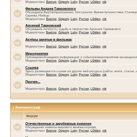
Модераторы:
Виктор
,
Grigoriy
,
Loky
,
Рустик
,
LGklen
,
nik
Фильмы Андрея Тарковского
Обсуждаем:Жертвоприношение, Ностальгия, Время путешествия, Сталкер, 
Скрипка,Убийцы
Модераторы:
Виктор
,
Grigoriy
,
Loky
,
Рустик
,
LGklen
,
nik
Арсений Тарковский
Обсуждаем личность, судьбу и творчество Арсения Тарковского
Модераторы:
Виктор
,
Grigoriy
,
Loky
,
Рустик
,
LGklen
,
nik
Актёры занятые в фильмах
Модераторы:
Виктор
,
Grigoriy
,
Loky
,
Рустик
,
LGklen
,
nik
Мероприятия
Публикуем/обсуждаем информацию о событиях/мероприятиях касающихся се
Модераторы:
Виктор
,
Grigoriy
,
Loky
,
Рустик
,
LGklen
,
nik
Ссылки
Здесь размещаются ссылки на другие web-ресурсы (сайты, книги, статьи, 
Модераторы:
Виктор
,
Grigoriy
,
Loky
,
Рустик
,
LGklen
,
nik
Прочее...
Модераторы:
Виктор
,
Grigoriy
,
Loky
,
Рустик
,
LGklen
,
nik
Кинематограф
Форум
Отечественные и зарубежные новинки
Обсуждение новинок мирового кинематографа.
Модераторы:
Виктор
,
Grigoriy
,
Loky
,
Рустик
,
LGklen
,
nik