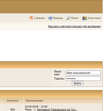
Главная
Помощь
Поиск
Участники
Выслать повторно письмо для активации
Ваше
имя:
Пароль:
Ответов
Обновления
15.04.2019 - 13:44
934
Тема:
Интервью Тарковского на "Св...