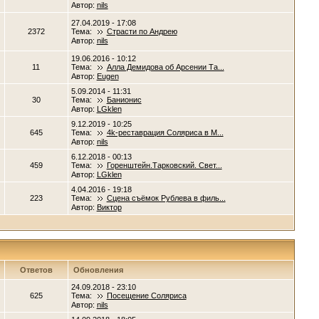
Автор:
nils
27.04.2019 - 17:08
2372
Тема:
Страсти по Андрею
Автор:
nils
19.06.2016 - 10:12
11
Тема:
Алла Демидова об Арсении Та...
Автор:
Eugen
5.09.2014 - 11:31
30
Тема:
Банионис
Автор:
LGklen
9.12.2019 - 10:25
645
Тема:
4k-реставрация Соляриса в М...
Автор:
nils
6.12.2018 - 00:13
459
Тема:
Горенштейн.Тарковский. Свет...
Автор:
LGklen
4.04.2016 - 19:18
223
Тема:
Сцена съёмок Рублева в филь...
Автор:
Виктор
Ответов
Обновления
24.09.2018 - 23:10
625
Тема:
Посещение Соляриса
Автор:
nils