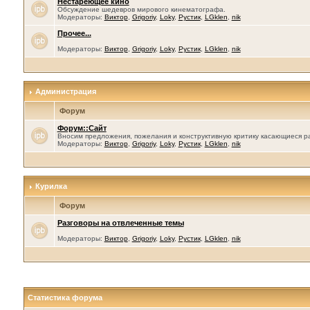
Нестареющее кино
Обсуждение шедевров мирового кинематографа.
Модераторы:
Виктор
,
Grigoriy
,
Loky
,
Рустик
,
LGklen
,
nik
Прочее...
Модераторы:
Виктор
,
Grigoriy
,
Loky
,
Рустик
,
LGklen
,
nik
Администрация
Форум
Форум::Сайт
Вносим предложения, пожелания и конструктивную критику касающиеся р
Модераторы:
Виктор
,
Grigoriy
,
Loky
,
Рустик
,
LGklen
,
nik
Курилка
Форум
Разговоры на отвлеченные темы
Модераторы:
Виктор
,
Grigoriy
,
Loky
,
Рустик
,
LGklen
,
nik
Статистика форума