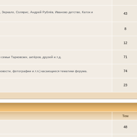
Зеркало, Солярис, Андрей Рублёв, Иваново детство, Каток и
43
8
12
71
мьи Тарковских, актёров, друзей и.т.д.
74
новости, фотографии и.т.п.) касающиеся тематики форума.
23
Тем
48