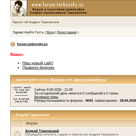
Проект об Андрее Тарковском
Здравствуйте Гость (
Вход
|
Регистрация
)
forum.tarkovsky.su
Важно:
Наш новый сайт!
Правила форума
Здравствуйте Гость!
Войдите
или
Зарегистрируйтесь
!
Сейчас 8.08.2026 - 21:09
За сегодняшний день имеется 0 сообщений в 0 темах
Активные темы
Рекорд посещаемости форума -
9043
, зафиксирован -
28.04.2026
Андрей Тарковский
Форум
Андрей Тарковский
Обсуждаем личность, судьбу и творчество Андрея Тарковского