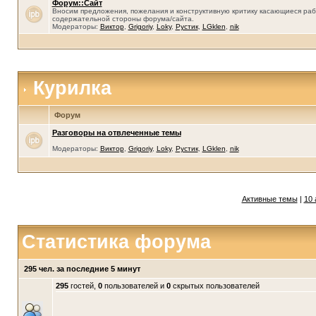
Форум::Сайт
Вносим предложения, пожелания и конструктивную критику касающиеся раб
содержательной стороны форума/сайта.
Модераторы:
Виктор
,
Grigoriy
,
Loky
,
Рустик
,
LGklen
,
nik
Курилка
Форум
Разговоры на отвлеченные темы
Модераторы:
Виктор
,
Grigoriy
,
Loky
,
Рустик
,
LGklen
,
nik
Активные темы
|
10 
Статистика форума
295 чел. за последние 5 минут
295
гостей,
0
пользователей и
0
скрытых пользователей