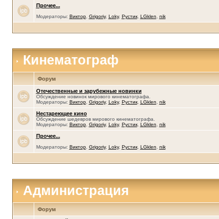
Прочее...
Модераторы:
Виктор
,
Grigoriy
,
Loky
,
Рустик
,
LGklen
,
nik
Кинематограф
Форум
Отечественные и зарубежные новинки
Обсуждение новинок мирового кинематографа.
Модераторы:
Виктор
,
Grigoriy
,
Loky
,
Рустик
,
LGklen
,
nik
Нестареющее кино
Обсуждение шедевров мирового кинематографа.
Модераторы:
Виктор
,
Grigoriy
,
Loky
,
Рустик
,
LGklen
,
nik
Прочее...
Модераторы:
Виктор
,
Grigoriy
,
Loky
,
Рустик
,
LGklen
,
nik
Администрация
Форум