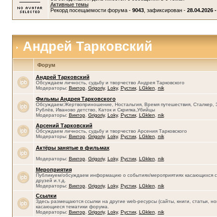
Активные темы
Рекорд посещаемости форума -
9043
, зафиксирован -
28.04.2026 -
Андрей Тарковский
Форум
Андрей Тарковский
Обсуждаем личность, судьбу и творчество Андрея Тарковского
Модераторы:
Виктор
,
Grigoriy
,
Loky
,
Рустик
,
LGklen
,
nik
Фильмы Андрея Тарковского
Обсуждаем:Жертвоприношение, Ностальгия, Время путешествия, Сталкер, 
Рублёв, Иваново детство, Каток и Скрипка,Убийцы
Модераторы:
Виктор
,
Grigoriy
,
Loky
,
Рустик
,
LGklen
,
nik
Арсений Тарковский
Обсуждаем личность, судьбу и творчество Арсения Тарковского
Модераторы:
Виктор
,
Grigoriy
,
Loky
,
Рустик
,
LGklen
,
nik
Актёры занятые в фильмах
Модераторы:
Виктор
,
Grigoriy
,
Loky
,
Рустик
,
LGklen
,
nik
Мероприятия
Публикуем/обсуждаем информацию о событиях/мероприятиях касающихся се
друзей и.т.д.
Модераторы:
Виктор
,
Grigoriy
,
Loky
,
Рустик
,
LGklen
,
nik
Ссылки
Здесь размещаются ссылки на другие web-ресурсы (сайты, книги, статьи, нов
касающиеся тематики форума.
Модераторы:
Виктор
,
Grigoriy
,
Loky
,
Рустик
,
LGklen
,
nik