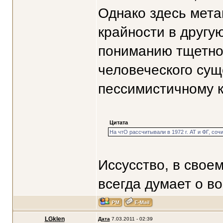
Однако здесь мета
крайности в другую
пониманию тщетнос
человеческого сущ
пессимистичному к
Цитата
На чтО рассчитывали в 1972 г. АТ и ФГ, сочи
Иссусство, в свое
всегда думает о в
LGklen
Дата
7.03.2011 - 02:39