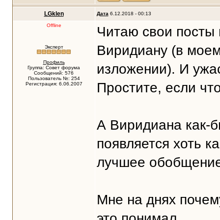
LGklen
Дата
6.12.2018 - 00:13
Offline
Читаю свои посты 
Виридиану (в моем
Эксперт
Профиль
изложении). И ужа
Группа: Совет форума
Сообщений: 576
Пользователь №: 254
Простите, если что.
Регистрация: 6.06.2007
А Виридиана как-бы
появляется хоть ка
лучшее обобщение в
Мне на днях почему
это понимал.