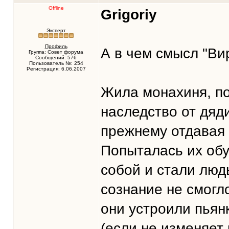
Offline
Grigoriy
Эксперт
Профиль
А в чем смысл "В
Группа: Совет форума
Сообщений: 576
Пользователь №: 254
Регистрация: 6.06.2007
Жила монахиня, п
наследство от дяди
прежнему отдавая 
Попыталась их обу
собой и стали люд
сознание не смогл
они устроили пьян
(если не изменяет 