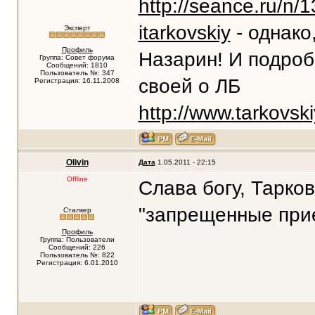
http://seance.ru/n/
itarkovskiy
- однако
Эксперт
Профиль
Назарин! И подробн
Группа: Совет форума
Сообщений: 1810
Пользователь №: 347
своей о ЛБ
Регистрация: 16.11.2008
http://www.tarkovski
Olivin
Дата
1.05.2011 - 22:15
Offline
Слава богу, Тарко
"запрещенные прие
Сталкер
Профиль
Группа: Пользователи
Сообщений: 226
Пользователь №: 822
Регистрация: 6.01.2010