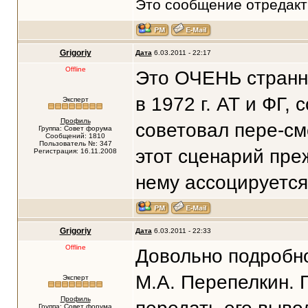
Это сообщение отредак
Grigoriy
Дата
6.03.2011 - 22:17
Offline
Это ОЧЕНЬ странны
в 1972 г. АТ и ФГ, 
Эксперт
Профиль
советовал пере-см
Группа: Совет форума
Сообщений: 1810
Пользователь №: 347
этот сценарий пре
Регистрация: 16.11.2008
нему ассоцируется.
Grigoriy
Дата
6.03.2011 - 22:33
Offline
Довольно подробно
М.А. Перепелкин. 
Эксперт
Профиль
Группа: Совет форума