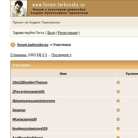
Проект об Андрее Тарковском
Здравствуйте Гость (
Вход
|
Регистрация
)
forum.tarkovsky.su
-> Участники
Страницы:
(282)
[1]
2
3
...
Последняя »
Участники
Имя
Урове
10m15DoolleyThenue
1Pozycjonowanie91
3blowjumpscarpinteyrotre
3maniur
4Kwiaciarnia30
6najlepszelaptopy019
AaaBoashiofidows