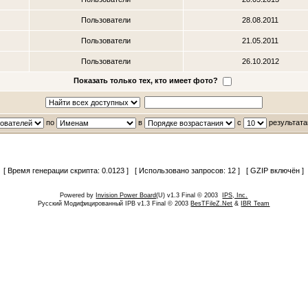
Пользователи
28.08.2011
Пользователи
21.05.2011
Пользователи
26.10.2012
Показать только тех, кто имеет фото?
по
в
с
результата
[ Время генерации скрипта: 0.0123 ] [ Использовано запросов: 12 ] [ GZIP включён ]
Powered by
Invision Power Board
(U) v1.3 Final © 2003
IPS, Inc.
Русский Модифицированный IPB v1.3 Final © 2003
BesTFileZ.Net
&
IBR Team