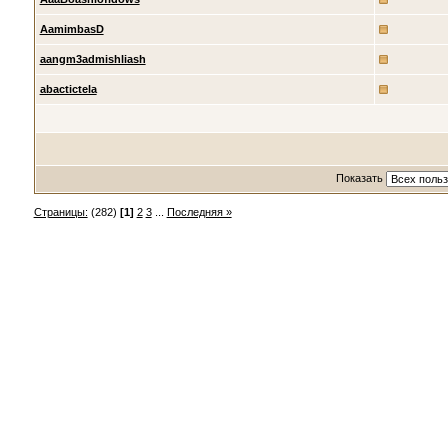
AamimbasD
aangm3admishliash
abactictela
Показать
Страницы:
(282)
[1]
2
3
...
Последняя »