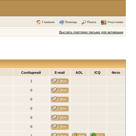
Главная
Помощь
Поиск
Участники
Выслать повторно письмо для активации
Сообщений
E-mail
AOL
ICQ
Фото
1
0
0
0
0
0
1