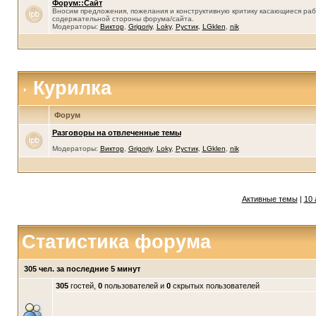
Форум::Сайт
Вносим предложения, пожелания и конструктивную критику касающиеся раб
содержательной стороны форума/сайта.
Модераторы:
Виктор
,
Grigoriy
,
Loky
,
Рустик
,
LGklen
,
nik
Курилка
Форум
Разговоры на отвлеченные темы
Модераторы:
Виктор
,
Grigoriy
,
Loky
,
Рустик
,
LGklen
,
nik
Активные темы
|
10 
Статистика форума
305 чел. за последние 5 минут
305
гостей,
0
пользователей и
0
скрытых пользователей