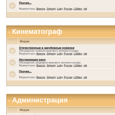
Прочее...
Модераторы:
Виктор
,
Grigoriy
,
Loky
,
Рустик
,
LGklen
,
nik
Кинематограф
Форум
Отечественные и зарубежные новинки
Обсуждение новинок мирового кинематографа.
Модераторы:
Виктор
,
Grigoriy
,
Loky
,
Рустик
,
LGklen
,
nik
Нестареющее кино
Обсуждение шедевров мирового кинематографа.
Модераторы:
Виктор
,
Grigoriy
,
Loky
,
Рустик
,
LGklen
,
nik
Прочее...
Модераторы:
Виктор
,
Grigoriy
,
Loky
,
Рустик
,
LGklen
,
nik
Администрация
Форум