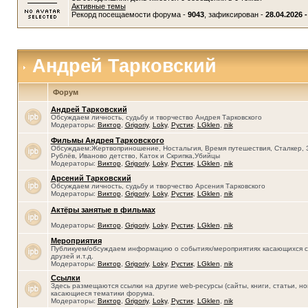
Активные темы
Рекорд посещаемости форума -
9043
, зафиксирован -
28.04.2026 -
Андрей Тарковский
Форум
Андрей Тарковский
Обсуждаем личность, судьбу и творчество Андрея Тарковского
Модераторы:
Виктор
,
Grigoriy
,
Loky
,
Рустик
,
LGklen
,
nik
Фильмы Андрея Тарковского
Обсуждаем:Жертвоприношение, Ностальгия, Время путешествия, Сталкер, 
Рублёв, Иваново детство, Каток и Скрипка,Убийцы
Модераторы:
Виктор
,
Grigoriy
,
Loky
,
Рустик
,
LGklen
,
nik
Арсений Тарковский
Обсуждаем личность, судьбу и творчество Арсения Тарковского
Модераторы:
Виктор
,
Grigoriy
,
Loky
,
Рустик
,
LGklen
,
nik
Актёры занятые в фильмах
Модераторы:
Виктор
,
Grigoriy
,
Loky
,
Рустик
,
LGklen
,
nik
Мероприятия
Публикуем/обсуждаем информацию о событиях/мероприятиях касающихся се
друзей и.т.д.
Модераторы:
Виктор
,
Grigoriy
,
Loky
,
Рустик
,
LGklen
,
nik
Ссылки
Здесь размещаются ссылки на другие web-ресурсы (сайты, книги, статьи, нов
касающиеся тематики форума.
Модераторы:
Виктор
,
Grigoriy
,
Loky
,
Рустик
,
LGklen
,
nik