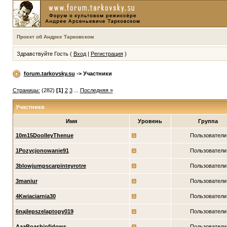
Проект об Андрее Тарковском
Здравствуйте Гость (
Вход
|
Регистрация
)
forum.tarkovsky.su
-> Участники
Страницы:
(282)
[1]
2
3
...
Последняя »
Участники
Имя
Уровень
Группа
10m15DoolleyThenue
Пользователи
1Pozycjonowanie91
Пользователи
3blowjumpscarpinteyrotre
Пользователи
3maniur
Пользователи
4Kwiaciarnia30
Пользователи
6najlepszelaptopy019
Пользователи
AaaBoashiofidows
Пользователи