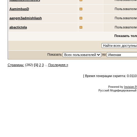
AamimbasD
Пользователи
aangm3admishliash
Пользователи
abactictela
Пользователи
Показать тол
Показать
по
Страницы:
(282)
[1]
2
3
...
Последняя »
[ Время генерации скрипта: 0.0110
Powered by
Invision 
Русский Модифицированный I