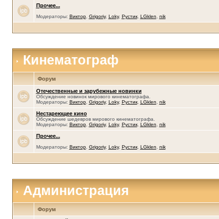
Прочее...
Модераторы:
Виктор
,
Grigoriy
,
Loky
,
Рустик
,
LGklen
,
nik
Кинематограф
Форум
Отечественные и зарубежные новинки
Обсуждение новинок мирового кинематографа.
Модераторы:
Виктор
,
Grigoriy
,
Loky
,
Рустик
,
LGklen
,
nik
Нестареющее кино
Обсуждение шедевров мирового кинематографа.
Модераторы:
Виктор
,
Grigoriy
,
Loky
,
Рустик
,
LGklen
,
nik
Прочее...
Модераторы:
Виктор
,
Grigoriy
,
Loky
,
Рустик
,
LGklen
,
nik
Администрация
Форум