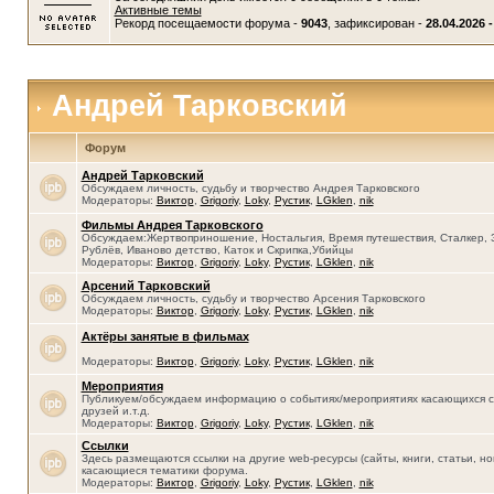
Активные темы
Рекорд посещаемости форума -
9043
, зафиксирован -
28.04.2026 -
Андрей Тарковский
Форум
Андрей Тарковский
Обсуждаем личность, судьбу и творчество Андрея Тарковского
Модераторы:
Виктор
,
Grigoriy
,
Loky
,
Рустик
,
LGklen
,
nik
Фильмы Андрея Тарковского
Обсуждаем:Жертвоприношение, Ностальгия, Время путешествия, Сталкер, 
Рублёв, Иваново детство, Каток и Скрипка,Убийцы
Модераторы:
Виктор
,
Grigoriy
,
Loky
,
Рустик
,
LGklen
,
nik
Арсений Тарковский
Обсуждаем личность, судьбу и творчество Арсения Тарковского
Модераторы:
Виктор
,
Grigoriy
,
Loky
,
Рустик
,
LGklen
,
nik
Актёры занятые в фильмах
Модераторы:
Виктор
,
Grigoriy
,
Loky
,
Рустик
,
LGklen
,
nik
Мероприятия
Публикуем/обсуждаем информацию о событиях/мероприятиях касающихся се
друзей и.т.д.
Модераторы:
Виктор
,
Grigoriy
,
Loky
,
Рустик
,
LGklen
,
nik
Ссылки
Здесь размещаются ссылки на другие web-ресурсы (сайты, книги, статьи, нов
касающиеся тематики форума.
Модераторы:
Виктор
,
Grigoriy
,
Loky
,
Рустик
,
LGklen
,
nik