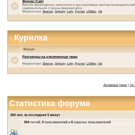
Форум::Сайт
Вносим предложения, пожелания и конструктивную критику касающиеся раб
содержательной стороны форума/сайта.
Модераторы:
Виктор
,
Grigoriy
,
Loky
,
Рустик
,
LGklen
,
nik
Курилка
Форум
Разговоры на отвлеченные темы
Модераторы:
Виктор
,
Grigoriy
,
Loky
,
Рустик
,
LGklen
,
nik
Активные темы
|
10 
Статистика форума
304 чел. за последние 5 минут
304
гостей,
0
пользователей и
0
скрытых пользователей