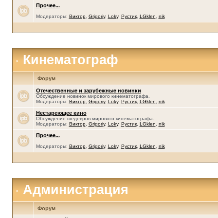
Прочее...
Модераторы:
Виктор
,
Grigoriy
,
Loky
,
Рустик
,
LGklen
,
nik
Кинематограф
Форум
Отечественные и зарубежные новинки
Обсуждение новинок мирового кинематографа.
Модераторы:
Виктор
,
Grigoriy
,
Loky
,
Рустик
,
LGklen
,
nik
Нестареющее кино
Обсуждение шедевров мирового кинематографа.
Модераторы:
Виктор
,
Grigoriy
,
Loky
,
Рустик
,
LGklen
,
nik
Прочее...
Модераторы:
Виктор
,
Grigoriy
,
Loky
,
Рустик
,
LGklen
,
nik
Администрация
Форум