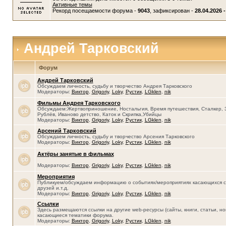
Активные темы
Рекорд посещаемости форума -
9043
, зафиксирован -
28.04.2026 -
Андрей Тарковский
Форум
Андрей Тарковский
Обсуждаем личность, судьбу и творчество Андрея Тарковского
Модераторы:
Виктор
,
Grigoriy
,
Loky
,
Рустик
,
LGklen
,
nik
Фильмы Андрея Тарковского
Обсуждаем:Жертвоприношение, Ностальгия, Время путешествия, Сталкер, 
Рублёв, Иваново детство, Каток и Скрипка,Убийцы
Модераторы:
Виктор
,
Grigoriy
,
Loky
,
Рустик
,
LGklen
,
nik
Арсений Тарковский
Обсуждаем личность, судьбу и творчество Арсения Тарковского
Модераторы:
Виктор
,
Grigoriy
,
Loky
,
Рустик
,
LGklen
,
nik
Актёры занятые в фильмах
Модераторы:
Виктор
,
Grigoriy
,
Loky
,
Рустик
,
LGklen
,
nik
Мероприятия
Публикуем/обсуждаем информацию о событиях/мероприятиях касающихся се
друзей и.т.д.
Модераторы:
Виктор
,
Grigoriy
,
Loky
,
Рустик
,
LGklen
,
nik
Ссылки
Здесь размещаются ссылки на другие web-ресурсы (сайты, книги, статьи, нов
касающиеся тематики форума.
Модераторы:
Виктор
,
Grigoriy
,
Loky
,
Рустик
,
LGklen
,
nik