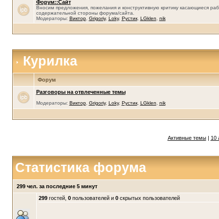
Форум::Сайт
Вносим предложения, пожелания и конструктивную критику касающиеся раб
содержательной стороны форума/сайта.
Модераторы:
Виктор
,
Grigoriy
,
Loky
,
Рустик
,
LGklen
,
nik
Курилка
Форум
Разговоры на отвлеченные темы
Модераторы:
Виктор
,
Grigoriy
,
Loky
,
Рустик
,
LGklen
,
nik
Активные темы
|
10 
Статистика форума
299 чел. за последние 5 минут
299
гостей,
0
пользователей и
0
скрытых пользователей