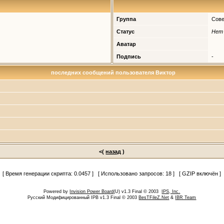
Группа
Сове
Статус
Нет
Аватар
Подпись
-
последних сообщений пользователя Виктор
<(
назад
)
[ Время генерации скрипта: 0.0457 ] [ Использовано запросов: 18 ] [ GZIP включён ]
Powered by
Invision Power Board
(U) v1.3 Final © 2003
IPS, Inc.
Русский Модифицированный IPB v1.3 Final © 2003
BesTFileZ.Net
&
IBR Team