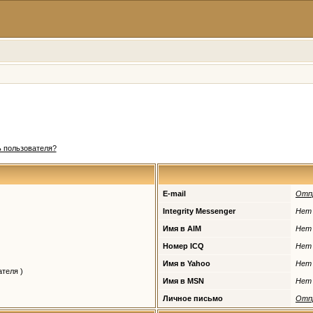
 пользователя?
E-mail
Отп
Integrity Messenger
Нет
Имя в AIM
Нет
Номер ICQ
Нет
Имя в Yahoo
Нет
теля )
Имя в MSN
Нет
Личное письмо
Отп