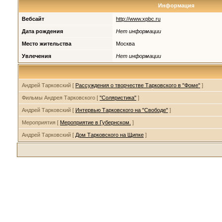
Информация
Вебсайт
http://www.xpbc.ru
Дата рождения
Нет информации
Место жительства
Москва
Увлечения
Нет информации
Андрей Тарковский [
Рассуждения о творчестве Тарковского в "Фоме"
]
Фильмы Андрея Тарковского [
''Соляристика''
]
Андрей Тарковский [
Интервью Тарковского на "Свободе"
]
Мероприятия [
Мероприятие в Губернском.
]
Андрей Тарковский [
Дом Тарковского на Щипке
]