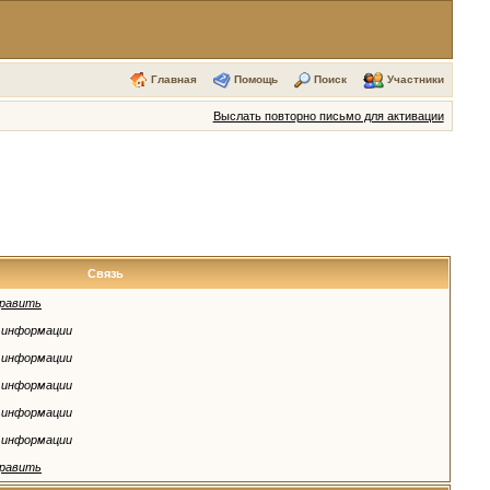
Главная
Помощь
Поиск
Участники
Выслать повторно письмо для активации
Связь
равить
 информации
 информации
 информации
 информации
 информации
равить