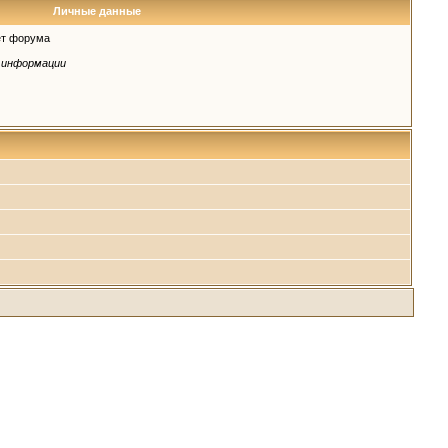
Личные данные
т форума
 информации