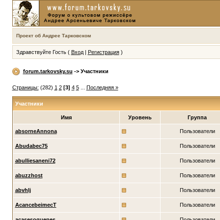
Проект об Андрее Тарковском
Здравствуйте Гость (
Вход
|
Регистрация
)
forum.tarkovsky.su
-> Участники
Страницы:
(282)
1
2
[3]
4
5
...
Последняя »
Участники
Имя
Уровень
Группа
absorneAnnona
Пользователи
Abudabec75
Пользователи
abulliesaneni72
Пользователи
abuzzhost
Пользователи
abvhlj
Пользователи
AcancebeimecT
Пользователи
acasesoguepes
Пользователи