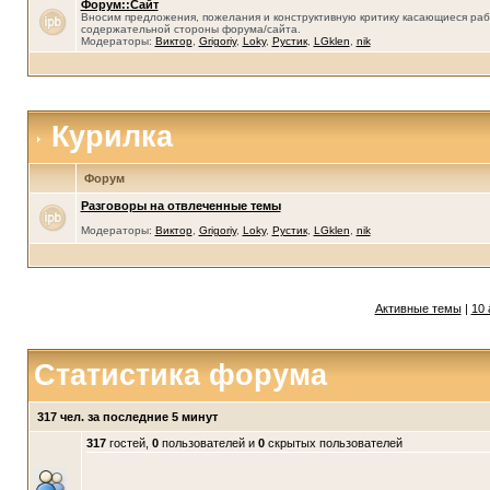
Форум::Сайт
Вносим предложения, пожелания и конструктивную критику касающиеся раб
содержательной стороны форума/сайта.
Модераторы:
Виктор
,
Grigoriy
,
Loky
,
Рустик
,
LGklen
,
nik
Курилка
Форум
Разговоры на отвлеченные темы
Модераторы:
Виктор
,
Grigoriy
,
Loky
,
Рустик
,
LGklen
,
nik
Активные темы
|
10 
Статистика форума
317 чел. за последние 5 минут
317
гостей,
0
пользователей и
0
скрытых пользователей