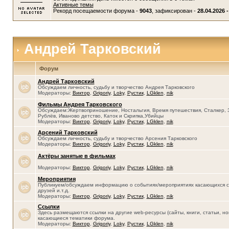
Активные темы
Рекорд посещаемости форума -
9043
, зафиксирован -
28.04.2026 -
Андрей Тарковский
Форум
Андрей Тарковский
Обсуждаем личность, судьбу и творчество Андрея Тарковского
Модераторы:
Виктор
,
Grigoriy
,
Loky
,
Рустик
,
LGklen
,
nik
Фильмы Андрея Тарковского
Обсуждаем:Жертвоприношение, Ностальгия, Время путешествия, Сталкер, 
Рублёв, Иваново детство, Каток и Скрипка,Убийцы
Модераторы:
Виктор
,
Grigoriy
,
Loky
,
Рустик
,
LGklen
,
nik
Арсений Тарковский
Обсуждаем личность, судьбу и творчество Арсения Тарковского
Модераторы:
Виктор
,
Grigoriy
,
Loky
,
Рустик
,
LGklen
,
nik
Актёры занятые в фильмах
Модераторы:
Виктор
,
Grigoriy
,
Loky
,
Рустик
,
LGklen
,
nik
Мероприятия
Публикуем/обсуждаем информацию о событиях/мероприятиях касающихся се
друзей и.т.д.
Модераторы:
Виктор
,
Grigoriy
,
Loky
,
Рустик
,
LGklen
,
nik
Ссылки
Здесь размещаются ссылки на другие web-ресурсы (сайты, книги, статьи, нов
касающиеся тематики форума.
Модераторы:
Виктор
,
Grigoriy
,
Loky
,
Рустик
,
LGklen
,
nik