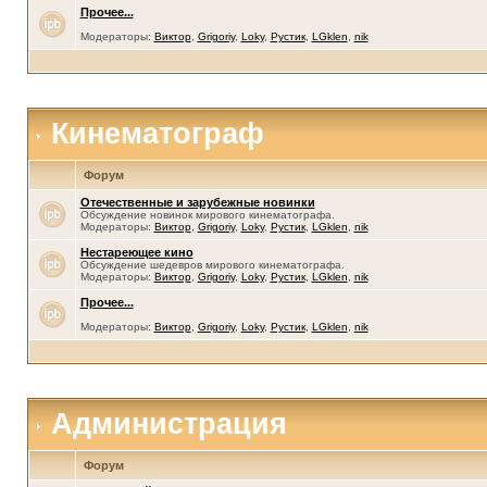
Прочее...
Модераторы:
Виктор
,
Grigoriy
,
Loky
,
Рустик
,
LGklen
,
nik
Кинематограф
Форум
Отечественные и зарубежные новинки
Обсуждение новинок мирового кинематографа.
Модераторы:
Виктор
,
Grigoriy
,
Loky
,
Рустик
,
LGklen
,
nik
Нестареющее кино
Обсуждение шедевров мирового кинематографа.
Модераторы:
Виктор
,
Grigoriy
,
Loky
,
Рустик
,
LGklen
,
nik
Прочее...
Модераторы:
Виктор
,
Grigoriy
,
Loky
,
Рустик
,
LGklen
,
nik
Администрация
Форум