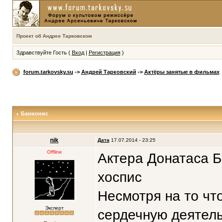
Проект об Андрее Тарковском
Здравствуйте Гость (
Вход
|
Регистрация
)
forum.tarkovsky.su
->
Андрей Тарковский
->
Актёры занятые в фильмах
Банионис
nik
Дата
17.07.2014 - 23:25
Offline
Актера Донатаса Б
хоспис
Несмотря на то чт
Эксперт
сердечную деятель