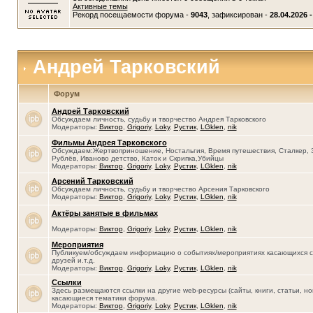
Активные темы
Рекорд посещаемости форума -
9043
, зафиксирован -
28.04.2026 -
Андрей Тарковский
Форум
Андрей Тарковский
Обсуждаем личность, судьбу и творчество Андрея Тарковского
Модераторы:
Виктор
,
Grigoriy
,
Loky
,
Рустик
,
LGklen
,
nik
Фильмы Андрея Тарковского
Обсуждаем:Жертвоприношение, Ностальгия, Время путешествия, Сталкер, 
Рублёв, Иваново детство, Каток и Скрипка,Убийцы
Модераторы:
Виктор
,
Grigoriy
,
Loky
,
Рустик
,
LGklen
,
nik
Арсений Тарковский
Обсуждаем личность, судьбу и творчество Арсения Тарковского
Модераторы:
Виктор
,
Grigoriy
,
Loky
,
Рустик
,
LGklen
,
nik
Актёры занятые в фильмах
Модераторы:
Виктор
,
Grigoriy
,
Loky
,
Рустик
,
LGklen
,
nik
Мероприятия
Публикуем/обсуждаем информацию о событиях/мероприятиях касающихся се
друзей и.т.д.
Модераторы:
Виктор
,
Grigoriy
,
Loky
,
Рустик
,
LGklen
,
nik
Ссылки
Здесь размещаются ссылки на другие web-ресурсы (сайты, книги, статьи, нов
касающиеся тематики форума.
Модераторы:
Виктор
,
Grigoriy
,
Loky
,
Рустик
,
LGklen
,
nik