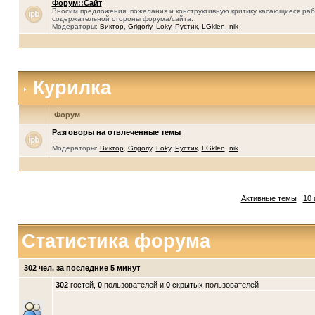
Форум::Сайт
Вносим предложения, пожелания и конструктивную критику касающиеся раб
содержательной стороны форума/сайта.
Модераторы:
Виктор
,
Grigoriy
,
Loky
,
Рустик
,
LGklen
,
nik
Курилка
Форум
Разговоры на отвлеченные темы
Модераторы:
Виктор
,
Grigoriy
,
Loky
,
Рустик
,
LGklen
,
nik
Активные темы
|
10 
Статистика форума
302 чел. за последние 5 минут
302
гостей,
0
пользователей и
0
скрытых пользователей