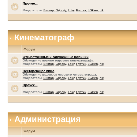
Прочее...
Модераторы:
Виктор
,
Grigoriy
,
Loky
,
Рустик
,
LGklen
,
nik
Кинематограф
Форум
Отечественные и зарубежные новинки
Обсуждение новинок мирового кинематографа.
Модераторы:
Виктор
,
Grigoriy
,
Loky
,
Рустик
,
LGklen
,
nik
Нестареющее кино
Обсуждение шедевров мирового кинематографа.
Модераторы:
Виктор
,
Grigoriy
,
Loky
,
Рустик
,
LGklen
,
nik
Прочее...
Модераторы:
Виктор
,
Grigoriy
,
Loky
,
Рустик
,
LGklen
,
nik
Администрация
Форум