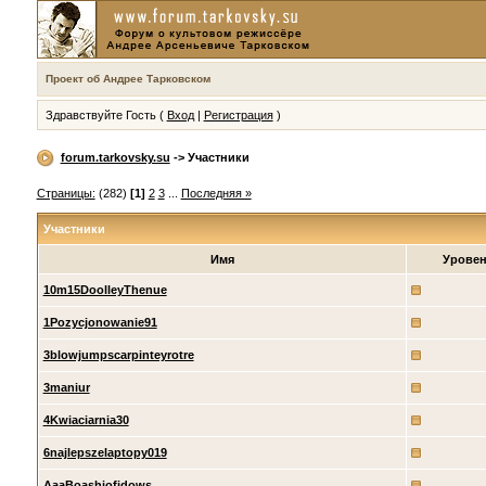
Проект об Андрее Тарковском
Здравствуйте Гость (
Вход
|
Регистрация
)
forum.tarkovsky.su
-> Участники
Страницы:
(282)
[1]
2
3
...
Последняя »
Участники
Имя
Урове
10m15DoolleyThenue
1Pozycjonowanie91
3blowjumpscarpinteyrotre
3maniur
4Kwiaciarnia30
6najlepszelaptopy019
AaaBoashiofidows