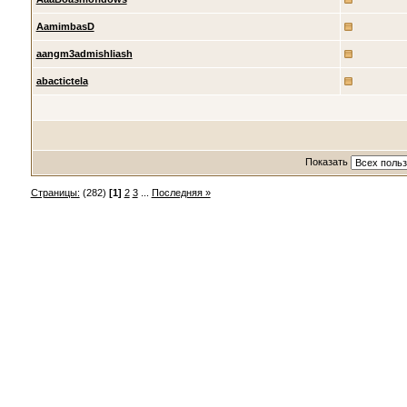
AamimbasD
aangm3admishliash
abactictela
Показать
Страницы:
(282)
[1]
2
3
...
Последняя »