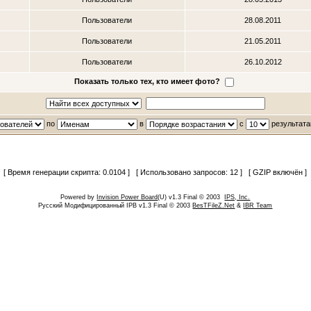
Пользователи
28.08.2011
Пользователи
21.05.2011
Пользователи
26.10.2012
Показать только тех, кто имеет фото?
по
в
с
результата
[ Время генерации скрипта: 0.0104 ] [ Использовано запросов: 12 ] [ GZIP включён ]
Powered by
Invision Power Board
(U) v1.3 Final © 2003
IPS, Inc.
Русский Модифицированный IPB v1.3 Final © 2003
BesTFileZ.Net
&
IBR Team