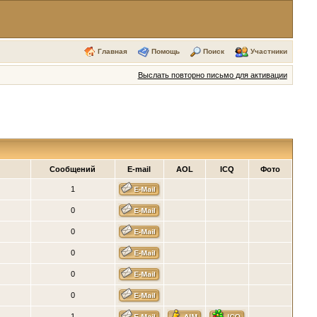
Главная
Помощь
Поиск
Участники
Выслать повторно письмо для активации
Сообщений
E-mail
AOL
ICQ
Фото
1
0
0
0
0
0
1