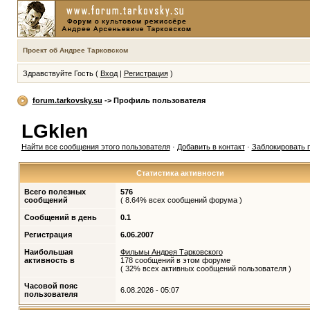
Проект об Андрее Тарковском
Здравствуйте Гость (
Вход
|
Регистрация
)
forum.tarkovsky.su
-> Профиль пользователя
LGklen
Найти все сообщения этого пользователя
·
Добавить в контакт
·
Заблокировать 
Статистика активности
Всего полезных
576
сообщений
( 8.64% всех сообщений форума )
Сообщений в день
0.1
Регистрация
6.06.2007
Наибольшая
Фильмы Андрея Тарковского
активность в
178 сообщений в этом форуме
( 32% всех активных сообщений пользователя )
Часовой пояс
6.08.2026 - 05:07
пользователя