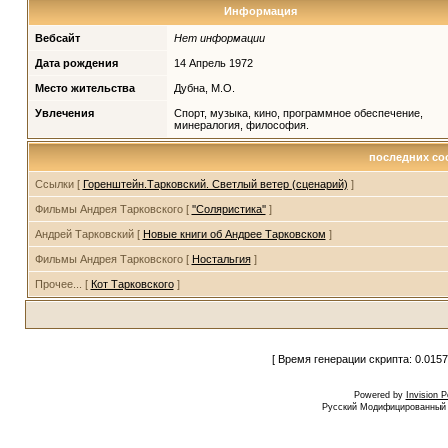
Информация
Вебсайт
Нет информации
Дата рождения
14 Апрель 1972
Место жительства
Дубна, М.О.
Увлечения
Спорт, музыка, кино, программное обеспечение,
минералогия, философия.
последних со
Ссылки [
Горенштейн.Тарковский. Светлый ветер (сценарий)
]
Фильмы Андрея Тарковского [
''Соляристика''
]
Андрей Тарковский [
Новые книги об Андрее Тарковском
]
Фильмы Андрея Тарковского [
Ностальгия
]
Прочее... [
Кот Тарковского
]
[ Время генерации скрипта: 0.0157
Powered by
Invision 
Русский Модифицированный I