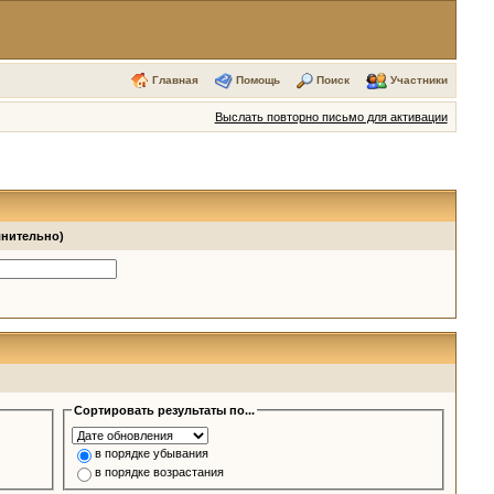
Главная
Помощь
Поиск
Участники
Выслать повторно письмо для активации
лнительно)
Сортировать результаты по...
в порядке убывания
в порядке возрастания