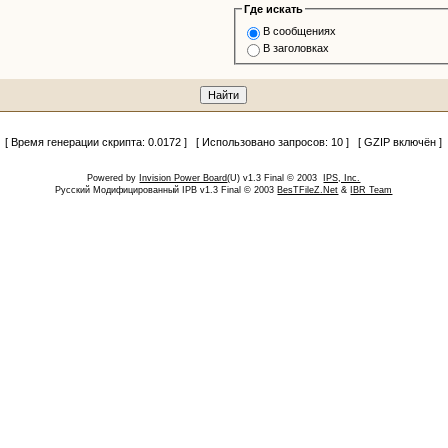
Где искать
В сообщениях
В заголовках
[ Время генерации скрипта: 0.0172 ] [ Использовано запросов: 10 ] [ GZIP включён ]
Powered by
Invision Power Board
(U) v1.3 Final © 2003
IPS, Inc.
Русский Модифицированный IPB v1.3 Final © 2003
BesTFileZ.Net
&
IBR Team