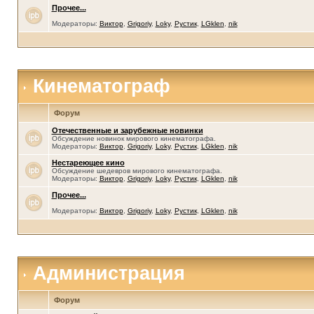
Прочее...
Модераторы:
Виктор
,
Grigoriy
,
Loky
,
Рустик
,
LGklen
,
nik
Кинематограф
Форум
Отечественные и зарубежные новинки
Обсуждение новинок мирового кинематографа.
Модераторы:
Виктор
,
Grigoriy
,
Loky
,
Рустик
,
LGklen
,
nik
Нестареющее кино
Обсуждение шедевров мирового кинематографа.
Модераторы:
Виктор
,
Grigoriy
,
Loky
,
Рустик
,
LGklen
,
nik
Прочее...
Модераторы:
Виктор
,
Grigoriy
,
Loky
,
Рустик
,
LGklen
,
nik
Администрация
Форум