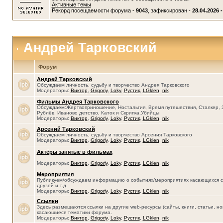
Активные темы
Рекорд посещаемости форума -
9043
, зафиксирован -
28.04.2026 -
Андрей Тарковский
Форум
Андрей Тарковский
Обсуждаем личность, судьбу и творчество Андрея Тарковского
Модераторы:
Виктор
,
Grigoriy
,
Loky
,
Рустик
,
LGklen
,
nik
Фильмы Андрея Тарковского
Обсуждаем:Жертвоприношение, Ностальгия, Время путешествия, Сталкер, 
Рублёв, Иваново детство, Каток и Скрипка,Убийцы
Модераторы:
Виктор
,
Grigoriy
,
Loky
,
Рустик
,
LGklen
,
nik
Арсений Тарковский
Обсуждаем личность, судьбу и творчество Арсения Тарковского
Модераторы:
Виктор
,
Grigoriy
,
Loky
,
Рустик
,
LGklen
,
nik
Актёры занятые в фильмах
Модераторы:
Виктор
,
Grigoriy
,
Loky
,
Рустик
,
LGklen
,
nik
Мероприятия
Публикуем/обсуждаем информацию о событиях/мероприятиях касающихся се
друзей и.т.д.
Модераторы:
Виктор
,
Grigoriy
,
Loky
,
Рустик
,
LGklen
,
nik
Ссылки
Здесь размещаются ссылки на другие web-ресурсы (сайты, книги, статьи, нов
касающиеся тематики форума.
Модераторы:
Виктор
,
Grigoriy
,
Loky
,
Рустик
,
LGklen
,
nik