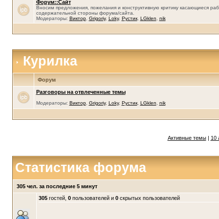
Форум::Сайт
Вносим предложения, пожелания и конструктивную критику касающиеся раб
содержательной стороны форума/сайта.
Модераторы:
Виктор
,
Grigoriy
,
Loky
,
Рустик
,
LGklen
,
nik
Курилка
Форум
Разговоры на отвлеченные темы
Модераторы:
Виктор
,
Grigoriy
,
Loky
,
Рустик
,
LGklen
,
nik
Активные темы
|
10 
Статистика форума
305 чел. за последние 5 минут
305
гостей,
0
пользователей и
0
скрытых пользователей