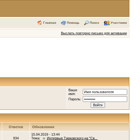
Главная
Помощь
Поиск
Участники
Выслать повторно письмо для активации
Ваше
имя:
Пароль:
Ответов
Обновления
15.04.2019 - 13:44
934
Тема:
Интервью Тарковского на "Св...