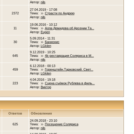
Автор:
nils
27.04.2019 - 17:08
2372
Тема:
Страсти по Андрею
Автор:
nils
19.06.2016 - 10:12
11
Тема:
Алла Демидова об Арсении Та...
Автор:
Eugen
5.09.2014 - 11:31
30
Тема:
Банионис
Автор:
LGklen
9.12.2019 - 10:25
645
Тема:
4k-реставрация Соляриса в М...
Автор:
nils
6.12.2018 - 00:13
459
Тема:
Горенштейн.Тарковский. Свет...
Автор:
LGklen
4.04.2016 - 19:18
223
Тема:
Сцена съёмок Рублева в филь...
Автор:
Виктор
Ответов
Обновления
24.09.2018 - 23:10
625
Тема:
Посещение Соляриса
Автор:
nils