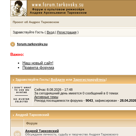
Проект об Андрее Тарковском
Здравствуйте Гость (
Вход
|
Регистрация
)
forum.tarkovsky.su
Важно:
Наш новый сайт!
Правила форума
Здравствуйте Гость!
Войдите
или
Зарегистрируйтесь
!
Сейчас 8.08.2026 - 17:48
За сегодняшний день имеется 0 сообщений в 0 темах
Активные темы
Рекорд посещаемости форума -
9043
, зафиксирован -
28.04.2026
Андрей Тарковский
Форум
Андрей Тарковский
Обсуждаем личность, судьбу и творчество Андрея Тарковского