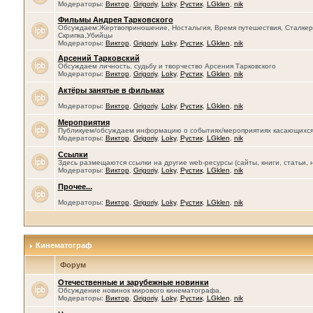
Модераторы:
Виктор
,
Grigoriy
,
Loky
,
Рустик
,
LGklen
,
nik
Фильмы Андрея Тарковского
Обсуждаем:Жертвоприношение, Ностальгия, Время путешествия, Сталкер, 
Скрипка,Убийцы
Модераторы:
Виктор
,
Grigoriy
,
Loky
,
Рустик
,
LGklen
,
nik
Арсений Тарковский
Обсуждаем личность, судьбу и творчество Арсения Тарковского
Модераторы:
Виктор
,
Grigoriy
,
Loky
,
Рустик
,
LGklen
,
nik
Актёры занятые в фильмах
Модераторы:
Виктор
,
Grigoriy
,
Loky
,
Рустик
,
LGklen
,
nik
Мероприятия
Публикуем/обсуждаем информацию о событиях/мероприятиях касающихся се
Модераторы:
Виктор
,
Grigoriy
,
Loky
,
Рустик
,
LGklen
,
nik
Ссылки
Здесь размещаются ссылки на другие web-ресурсы (сайты, книги, статьи, 
Модераторы:
Виктор
,
Grigoriy
,
Loky
,
Рустик
,
LGklen
,
nik
Прочее...
Модераторы:
Виктор
,
Grigoriy
,
Loky
,
Рустик
,
LGklen
,
nik
Кинематограф
Форум
Отечественные и зарубежные новинки
Обсуждение новинок мирового кинематографа.
Модераторы:
Виктор
,
Grigoriy
,
Loky
,
Рустик
,
LGklen
,
nik