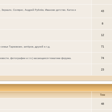
Зеркало, Солярис, Андрей Рублёв, Иваново детство, Каток и
43
8
12
71
мьи Тарковских, актёров, друзей и.т.д.
74
новости, фотографии и.т.п.) касающиеся тематики форума.
23
Тем
48