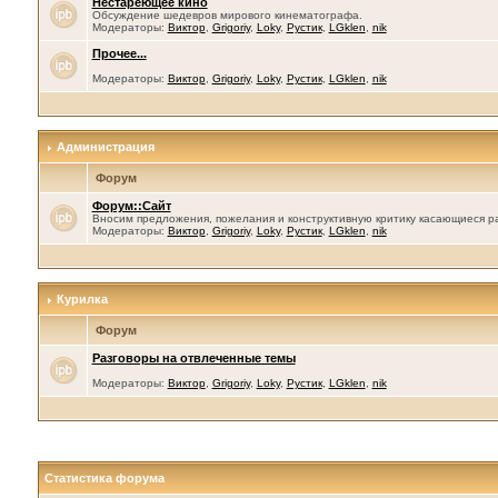
Нестареющее кино
Обсуждение шедевров мирового кинематографа.
Модераторы:
Виктор
,
Grigoriy
,
Loky
,
Рустик
,
LGklen
,
nik
Прочее...
Модераторы:
Виктор
,
Grigoriy
,
Loky
,
Рустик
,
LGklen
,
nik
Администрация
Форум
Форум::Сайт
Вносим предложения, пожелания и конструктивную критику касающиеся р
Модераторы:
Виктор
,
Grigoriy
,
Loky
,
Рустик
,
LGklen
,
nik
Курилка
Форум
Разговоры на отвлеченные темы
Модераторы:
Виктор
,
Grigoriy
,
Loky
,
Рустик
,
LGklen
,
nik
Статистика форума